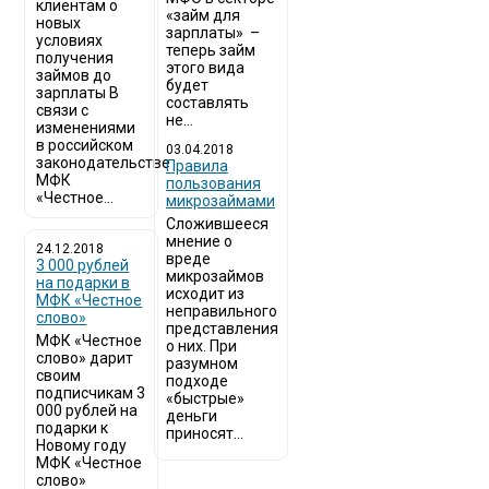
клиентам о
«займ для
новых
зарплаты» –
условиях
теперь займ
получения
этого вида
займов до
будет
зарплаты В
составлять
связи с
не...
изменениями
в российском
03.04.2018
законодательстве
​Правила
МФК
пользования
«Честное...
микрозаймами
Сложившееся
мнение о
24.12.2018
вреде
3 000 рублей
микрозаймов
на подарки в
исходит из
МФК «Честное
неправильного
слово»
представления
МФК «Честное
о них. При
слово» дарит
разумном
своим
подходе
подписчикам 3
«быстрые»
000 рублей на
деньги
подарки к
приносят...
Новому году
МФК «Честное
слово»