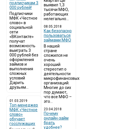
квартал ЦБ
подписчикам 3
выявил 1,3
000 рублей!
тысячи МФО,
Подписчики
работающих
МФК «Честное
нелегально...
слово» в
08.05.2018
социальной
Как безопасно
сети
пользоваться
«ВКонтакте»
займами МФО
получат
возможность
В нашей
выиграть 3
стране
000 рублей без
сложился не
оформления
очень
займов и
хороший
выполнения
стереотип о
сложных
деятельности
условий
микрофинансовых
Дарить
организаций.
друзьям...
Многие до сих
пор думают,
что все МФО –
01.03.2019
это...
Топ-менеджер
23.04.2018
МФК «Честное
Почему
слово»
онлайн-займ
обучает
брать
госслужащих
удобнее?