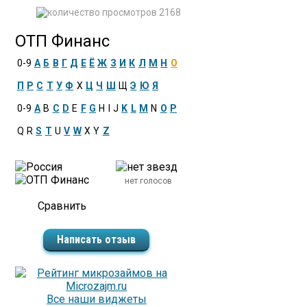
2168
ОТП Финанс
0-9
А
Б
В
Г
Д
Е
Ё
Ж
З
И
К
Л
М
Н
О
П
Р
С
Т
У
Ф
Х
Ц
Ч
Ш
Щ
Э
Ю
Я
0-9
A
B
C
D
E
F
G
H
I
J
K
L
M
N
O
P
Q
R
S
T
U
V
W
X
Y
Z
нет голосов
Написать отзыв
Все наши виджеты