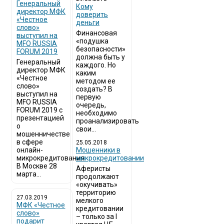
Генеральный
Кому
директор МФК
доверить
«Честное
деньги
слово»
Финансовая
выступил на
«подушка
MFO RUSSIA
безопасности»
FORUM 2019
должна быть у
Генеральный
каждого. Но
директор МФК
каким
«Честное
методом ее
слово»
создать? В
выступил на
первую
MFO RUSSIA
очередь,
FORUM 2019 с
необходимо
презентацией
проанализировать
о
свои...
мошенничестве
в сфере
25.05.2018
онлайн-
Мошенники в
микрокредитования
микрокредитовании
В Москве 28
Аферисты
марта...
продолжают
«окучивать»
территорию
27.03.2019
мелкого
МФК «Честное
кредитовании
слово»
– только за I
подарит