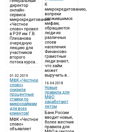
Генеральный
К
директор
микрокредитованию,
онлайн-
вопреки
сервиса
сложившимся
микрокредитования
мифам,
«Честное
обращаются
слово» провел
люди из
в РЭУ им. Г.В.
различных
Плеханова
слоев
очередную
населения.
лекцию для
Финансово
участников
грамотные
второго
люди знают,
потока курса...
что займ
может
выручить в...
01.02.2019
МФК «Честное
16.04.2018
слово»
Новые
снизила
правила для
процентные
МФО
ставки по
заработают
микрозаймам
летом
для всех
Банк России
клиентов!
вводит новые,
МФК «Честное
более жесткие
слово»
правила для
объявляет
МФО в секторе