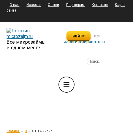
О нас
Новости
Статьи
Партнерам
Контакты
Карта
сайта
войти
или
Все микрозаймы
зарегистрироваться
в одном месте
Главная
→
О
→
ОТП Финанс