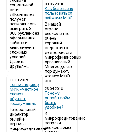
слово» в
08.05.2018
социальной
Как безопасно
сети
пользоваться
«ВКонтакте»
займами МФО
получат
возможность
В нашей
выиграть 3
стране
000 рублей без
сложился не
оформления
очень
займов и
хороший
выполнения
стереотип о
сложных
деятельности
условий
микрофинансовых
Дарить
организаций.
друзьям...
Многие до сих
пор думают,
что все МФО –
01.03.2019
это...
Топ-менеджер
23.04.2018
МФК «Честное
Почему
слово»
онлайн-займ
обучает
брать
госслужащих
удобнее?
Генеральный
К
директор
микрокредитованию,
онлайн-
вопреки
сервиса
сложившимся
микрокредитования