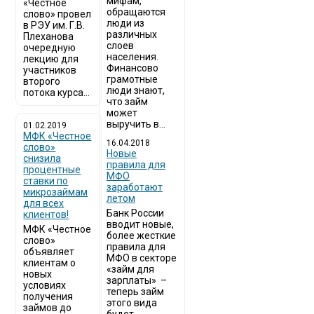
мифам,
«Честное
обращаются
слово» провел
люди из
в РЭУ им. Г.В.
различных
Плеханова
слоев
очередную
населения.
лекцию для
Финансово
участников
грамотные
второго
люди знают,
потока курса...
что займ
может
выручить в...
01.02.2019
МФК «Честное
16.04.2018
слово»
Новые
снизила
правила для
процентные
МФО
ставки по
заработают
микрозаймам
летом
для всех
Банк России
клиентов!
вводит новые,
МФК «Честное
более жесткие
слово»
правила для
объявляет
МФО в секторе
клиентам о
«займ для
новых
зарплаты» –
условиях
теперь займ
получения
этого вида
займов до