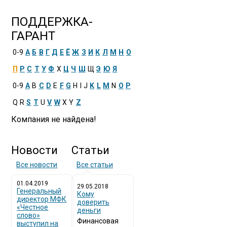
ПОДДЕРЖКА-
ГАРАНТ
0-9
А
Б
В
Г
Д
Е
Ё
Ж
З
И
К
Л
М
Н
О
П
Р
С
Т
У
Ф
Х
Ц
Ч
Ш
Щ
Э
Ю
Я
0-9
A
B
C
D
E
F
G
H
I
J
K
L
M
N
O
P
Q
R
S
T
U
V
W
X
Y
Z
Компания не найдена!
Новости
Статьи
Все новости
Все статьи
01.04.2019
29.05.2018
Генеральный
Кому
директор МФК
доверить
«Честное
деньги
слово»
Финансовая
выступил на