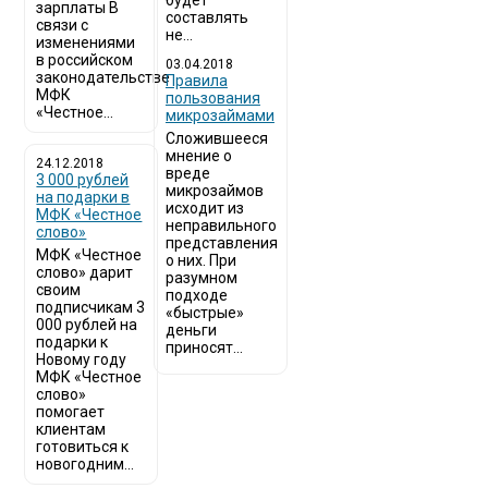
будет
зарплаты В
составлять
связи с
не...
изменениями
в российском
03.04.2018
законодательстве
​Правила
МФК
пользования
«Честное...
микрозаймами
Сложившееся
мнение о
24.12.2018
вреде
3 000 рублей
микрозаймов
на подарки в
исходит из
МФК «Честное
неправильного
слово»
представления
МФК «Честное
о них. При
слово» дарит
разумном
своим
подходе
подписчикам 3
«быстрые»
000 рублей на
деньги
подарки к
приносят...
Новому году
МФК «Честное
слово»
помогает
клиентам
готовиться к
новогодним...