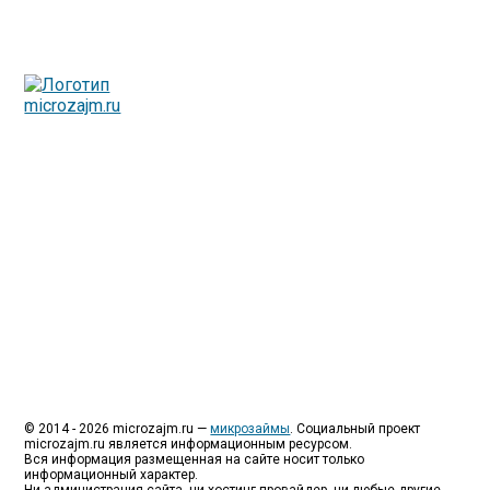
Люди все чаще начинают обращаться за услугами в
МФО - Микрофинансовые организации, которые
специализируются на выдаче микрокредитов или как
их еще называют микрозаймы.
Так как наблюдается тенденция роста подобных
обращений, то МФО становится все больше с
каждым днем, как говорится, спрос рождает
предложение. Наш сайт создан для помощи
заемщику в выборе честной МФО.
Мы надеемся, что наш непредвзятый онлайн рейтинг
МФО поможет оградить заемщика от мошенников,
скрытых комиссий и просто нечестных
микрофинансовых организаций.
Сайт microzajm.ru является независимым онлайн
рейтингом МФО вместе с новостями из мира
микрокредитования, а также с полезной и довольно
интересной информацией для заемщика.
© 2014 - 2026 microzajm.ru —
микрозаймы
. Социальный проект
microzajm.ru является информационным ресурсом.
Вся информация размещенная на сайте носит только
информационный характер.