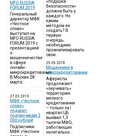
«подушка
MFO RUSSIA
безопасности»
FORUM 2019
должна быть у
Генеральный
каждого. Но
директор МФК
каким
«Честное
методом ее
слово»
создать? В
выступил на
первую
MFO RUSSIA
очередь,
FORUM 2019 с
необходимо
презентацией
проанализировать
о
свои...
мошенничестве
в сфере
25.05.2018
онлайн-
Мошенники в
микрокредитования
микрокредитовании
В Москве 28
Аферисты
марта...
продолжают
«окучивать»
территорию
27.03.2019
мелкого
МФК «Честное
кредитовании
слово»
– только за I
подарит
квартал ЦБ
подписчикам 3
выявил 1,3
000 рублей!
тысячи МФО,
Подписчики
работающих
МФК «Честное
нелегально...