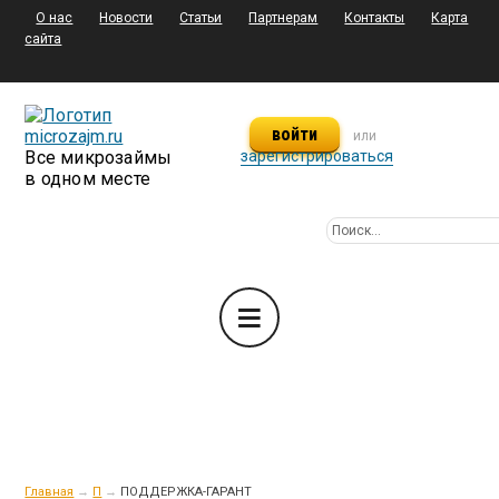
О нас
Новости
Статьи
Партнерам
Контакты
Карта
сайта
войти
или
Все микрозаймы
зарегистрироваться
в одном месте
Главная
→
П
→
ПОДДЕРЖКА-ГАРАНТ