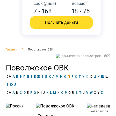
срок (дней)
возраст
7 - 168
18 - 75
Получить деньги
Главная
→
П
→
Поволжское ОВК
1809
Поволжское ОВК
0-9
А
Б
В
Г
Д
Е
Ё
Ж
З
И
К
Л
М
Н
О
П
Р
С
Т
У
Ф
Х
Ц
Ч
Ш
Щ
Э
Ю
Я
0-9
A
B
C
D
E
F
G
H
I
J
K
L
M
N
O
P
Q
R
S
T
U
V
W
X
Y
Z
нет голосов