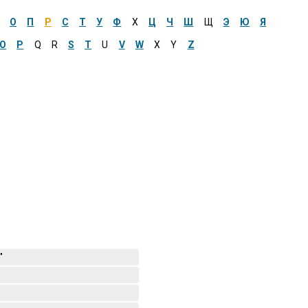
О
П
Р
С
Т
У
Ф
Х
Ц
Ч
Ш
Щ
Э
Ю
Я
O
P
Q
R
S
T
U
V
W
X
Y
Z
"