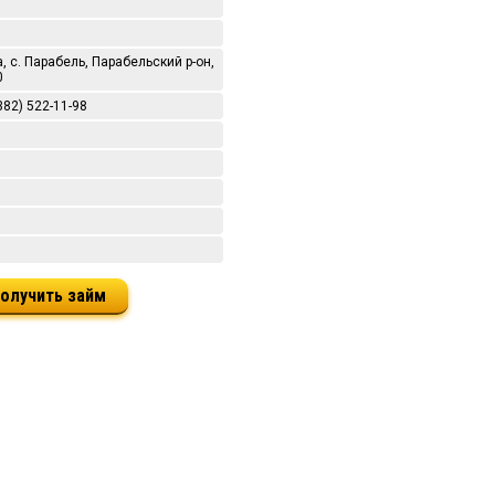
а, с. Парабель, Парабельский р-он,
0
(382) 522-11-98
олучить займ