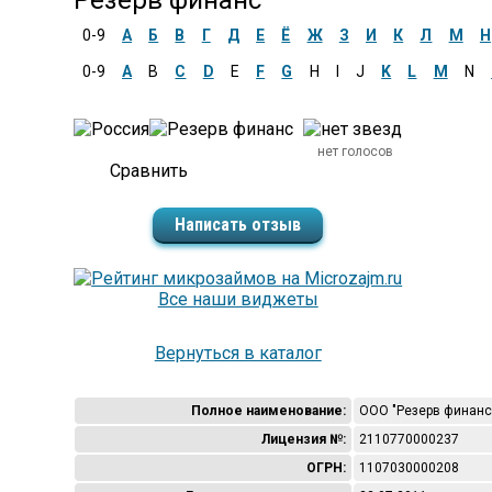
Резерв финанс
0-9
А
Б
В
Г
Д
Е
Ё
Ж
З
И
К
Л
М
Н
0-9
A
B
C
D
E
F
G
H
I
J
K
L
M
N
нет голосов
Написать отзыв
Все наши виджеты
Вернуться в каталог
Полное наименование:
ООО "Резерв финанс
Лицензия №:
2110770000237
ОГРН:
1107030000208