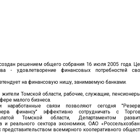
оздан решением общего собрания 16 июля 2005 года. Ц
ива - удовлетворение финансовых потребностей сво
етендует на финансовую нишу, занимаемую банками.
о жители Томской области, рабочие, служащие, пенсионер
фере малого бизнеса.
и наработанные связи позволяют сегодня "Резерву
езерв финансу" эффективно сотрудничать с Торгов
латой Томской области, Департаментом развит
а и реального сектора экономики, ОАО «Россельхозбан
 представительством всемирного кооперативного общес