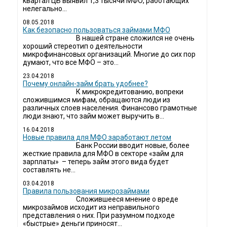
квартал ЦБ выявил 1,3 тысячи МФО, работающих
нелегально...
08.05.2018
Как безопасно пользоваться займами МФО
В нашей стране сложился не очень
хороший стереотип о деятельности
микрофинансовых организаций. Многие до сих пор
думают, что все МФО – это...
23.04.2018
Почему онлайн-займ брать удобнее?
К микрокредитованию, вопреки
сложившимся мифам, обращаются люди из
различных слоев населения. Финансово грамотные
люди знают, что займ может выручить в...
16.04.2018
Новые правила для МФО заработают летом
Банк России вводит новые, более
жесткие правила для МФО в секторе «займ для
зарплаты» – теперь займ этого вида будет
составлять не...
03.04.2018
​Правила пользования микрозаймами
Сложившееся мнение о вреде
микрозаймов исходит из неправильного
представления о них. При разумном подходе
«быстрые» деньги приносят...