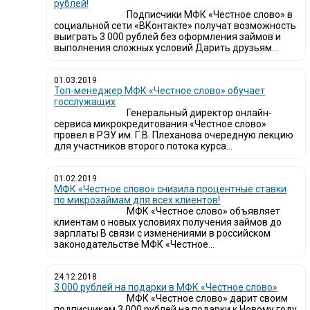
рублей!
Подписчики МФК «Честное слово» в
социальной сети «ВКонтакте» получат возможность
выиграть 3 000 рублей без оформления займов и
выполнения сложных условий Дарить друзьям...
01.03.2019
Топ-менеджер МФК «Честное слово» обучает
госслужащих
Генеральный директор онлайн-
сервиса микрокредитования «Честное слово»
провел в РЭУ им. Г.В. Плеханова очередную лекцию
для участников второго потока курса...
01.02.2019
МФК «Честное слово» снизила процентные ставки
по микрозаймам для всех клиентов!
МФК «Честное слово» объявляет
клиентам о новых условиях получения займов до
зарплаты В связи с изменениями в российском
законодательстве МФК «Честное...
24.12.2018
3 000 рублей на подарки в МФК «Честное слово»
МФК «Честное слово» дарит своим
подписчикам 3 000 рублей на подарки к Новому году