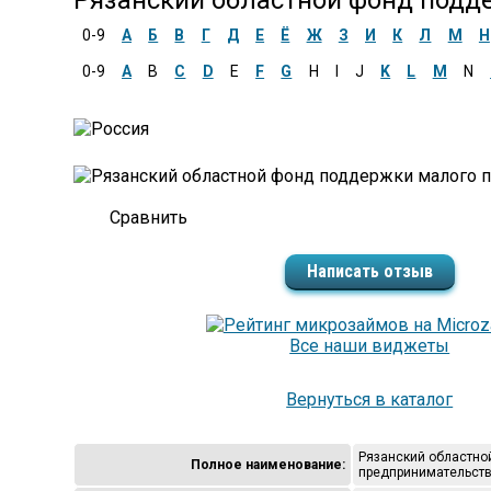
Рязанский областной фонд подд
0-9
А
Б
В
Г
Д
Е
Ё
Ж
З
И
К
Л
М
Н
0-9
A
B
C
D
E
F
G
H
I
J
K
L
M
N
Написать отзыв
Все наши виджеты
Вернуться в каталог
Рязанский областно
Полное наименование:
предпринимательст