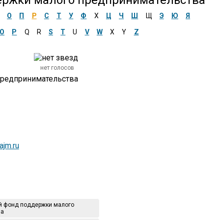
ержки малого предпринимательства
О
П
Р
С
Т
У
Ф
Х
Ц
Ч
Ш
Щ
Э
Ю
Я
O
P
Q
R
S
T
U
V
W
X
Y
Z
нет голосов
й фонд поддержки малого
ва