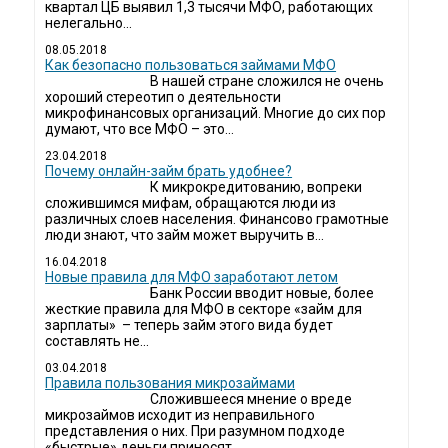
квартал ЦБ выявил 1,3 тысячи МФО, работающих
нелегально...
08.05.2018
Как безопасно пользоваться займами МФО
В нашей стране сложился не очень
хороший стереотип о деятельности
микрофинансовых организаций. Многие до сих пор
думают, что все МФО – это...
23.04.2018
Почему онлайн-займ брать удобнее?
К микрокредитованию, вопреки
сложившимся мифам, обращаются люди из
различных слоев населения. Финансово грамотные
люди знают, что займ может выручить в...
16.04.2018
Новые правила для МФО заработают летом
Банк России вводит новые, более
жесткие правила для МФО в секторе «займ для
зарплаты» – теперь займ этого вида будет
составлять не...
03.04.2018
​Правила пользования микрозаймами
Сложившееся мнение о вреде
микрозаймов исходит из неправильного
представления о них. При разумном подходе
«быстрые» деньги приносят...