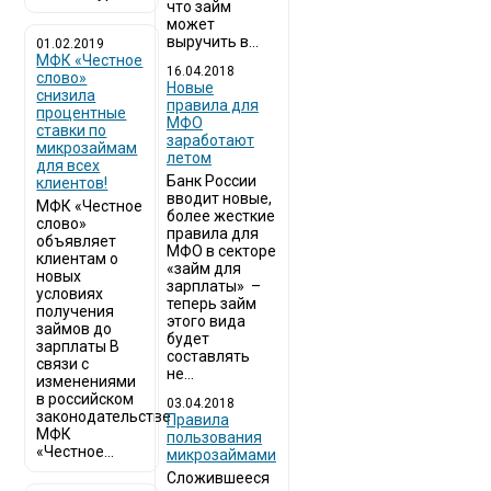
что займ
может
выручить в...
01.02.2019
МФК «Честное
16.04.2018
слово»
Новые
снизила
правила для
процентные
МФО
ставки по
заработают
микрозаймам
летом
для всех
Банк России
клиентов!
вводит новые,
МФК «Честное
более жесткие
слово»
правила для
объявляет
МФО в секторе
клиентам о
«займ для
новых
зарплаты» –
условиях
теперь займ
получения
этого вида
займов до
будет
зарплаты В
составлять
связи с
не...
изменениями
в российском
03.04.2018
законодательстве
​Правила
МФК
пользования
«Честное...
микрозаймами
Сложившееся