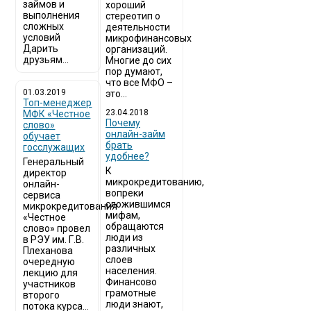
займов и
хороший
выполнения
стереотип о
сложных
деятельности
условий
микрофинансовых
Дарить
организаций.
друзьям...
Многие до сих
пор думают,
что все МФО –
01.03.2019
это...
Топ-менеджер
23.04.2018
МФК «Честное
Почему
слово»
онлайн-займ
обучает
брать
госслужащих
удобнее?
Генеральный
К
директор
микрокредитованию,
онлайн-
вопреки
сервиса
сложившимся
микрокредитования
мифам,
«Честное
обращаются
слово» провел
люди из
в РЭУ им. Г.В.
различных
Плеханова
слоев
очередную
населения.
лекцию для
Финансово
участников
грамотные
второго
люди знают,
потока курса...