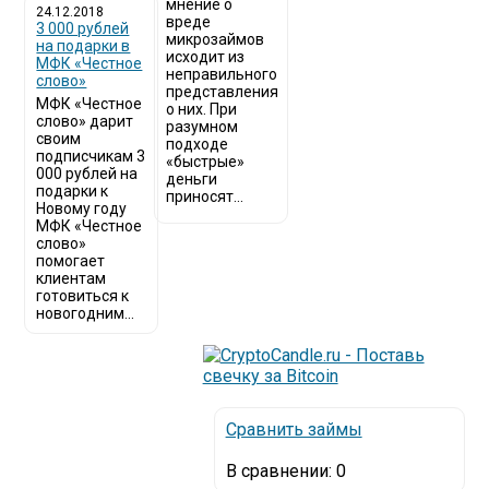
мнение о
24.12.2018
вреде
3 000 рублей
микрозаймов
на подарки в
исходит из
МФК «Честное
неправильного
слово»
представления
МФК «Честное
о них. При
слово» дарит
разумном
своим
подходе
подписчикам 3
«быстрые»
000 рублей на
деньги
подарки к
приносят...
Новому году
МФК «Честное
слово»
помогает
клиентам
готовиться к
новогодним...
Сравнить займы
В сравнении:
0