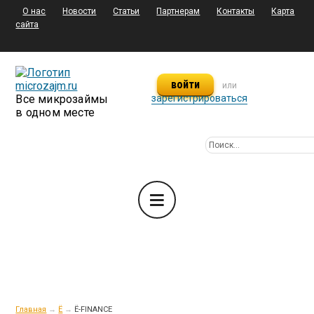
О нас
Новости
Статьи
Партнерам
Контакты
Карта
сайта
войти
или
Все микрозаймы
зарегистрироваться
в одном месте
Главная
→
Ё
→
Ё-FINANCE