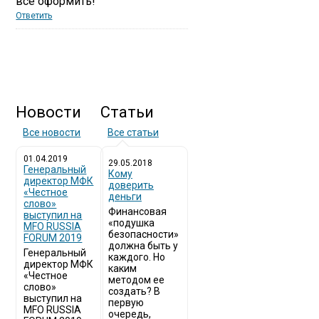
все оформить!
Ответить
Новости
Статьи
Все новости
Все статьи
01.04.2019
29.05.2018
Генеральный
Кому
директор МФК
доверить
«Честное
деньги
слово»
Финансовая
выступил на
«подушка
MFO RUSSIA
безопасности»
FORUM 2019
должна быть у
Генеральный
каждого. Но
директор МФК
каким
«Честное
методом ее
слово»
создать? В
выступил на
первую
MFO RUSSIA
очередь,