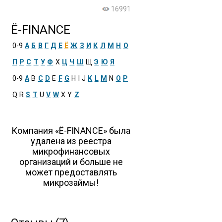
16991
Ё-FINANCE
0-9
А
Б
В
Г
Д
Е
Ё
Ж
З
И
К
Л
М
Н
О
П
Р
С
Т
У
Ф
Х
Ц
Ч
Ш
Щ
Э
Ю
Я
0-9
A
B
C
D
E
F
G
H
I
J
K
L
M
N
O
P
Q
R
S
T
U
V
W
X
Y
Z
Компания «Ё-FINANCE» была
удалена из реестра
микрофинансовых
организаций и больше не
может предоставлять
микрозаймы!