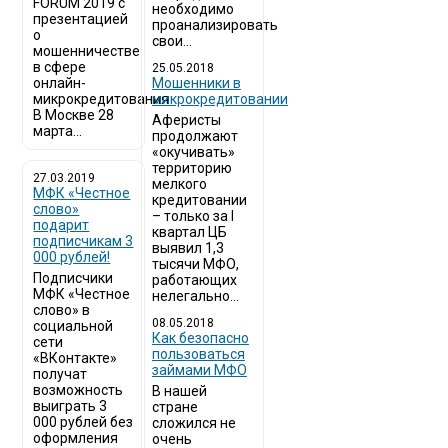
FORUM 2019 с
необходимо
презентацией
проанализировать
о
свои...
мошенничестве
в сфере
25.05.2018
онлайн-
Мошенники в
микрокредитования
микрокредитовании
В Москве 28
Аферисты
марта...
продолжают
«окучивать»
территорию
27.03.2019
мелкого
МФК «Честное
кредитовании
слово»
– только за I
подарит
квартал ЦБ
подписчикам 3
выявил 1,3
000 рублей!
тысячи МФО,
Подписчики
работающих
МФК «Честное
нелегально...
слово» в
08.05.2018
социальной
Как безопасно
сети
пользоваться
«ВКонтакте»
займами МФО
получат
возможность
В нашей
выиграть 3
стране
000 рублей без
сложился не
оформления
очень