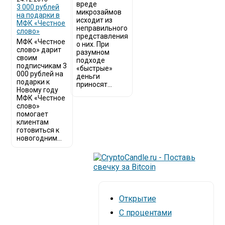
вреде
3 000 рублей
микрозаймов
на подарки в
исходит из
МФК «Честное
неправильного
слово»
представления
МФК «Честное
о них. При
слово» дарит
разумном
своим
подходе
подписчикам 3
«быстрые»
000 рублей на
деньги
подарки к
приносят...
Новому году
МФК «Честное
слово»
помогает
клиентам
готовиться к
новогодним...
Открытие
С процентами