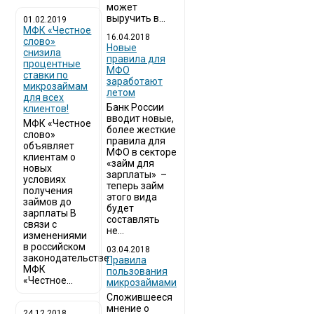
может
выручить в...
01.02.2019
МФК «Честное
16.04.2018
слово»
Новые
снизила
правила для
процентные
МФО
ставки по
заработают
микрозаймам
летом
для всех
Банк России
клиентов!
вводит новые,
МФК «Честное
более жесткие
слово»
правила для
объявляет
МФО в секторе
клиентам о
«займ для
новых
зарплаты» –
условиях
теперь займ
получения
этого вида
займов до
будет
зарплаты В
составлять
связи с
не...
изменениями
в российском
03.04.2018
законодательстве
​Правила
МФК
пользования
«Честное...
микрозаймами
Сложившееся
мнение о
24.12.2018