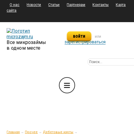
О нас
Новости
Статьи
Партнерам
Контакты
Карта
сайта
войти
или
Все микрозаймы
зарегистрироваться
в одном месте
Главная
→
Прочее
→
Дебетовые карты
→