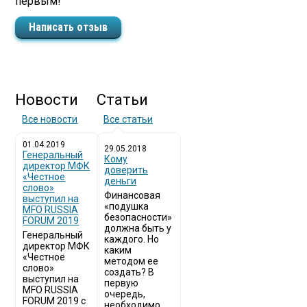
первым!
Написать отзыв
Новости
Статьи
Все новости
Все статьи
01.04.2019
29.05.2018
Генеральный
Кому
директор МФК
доверить
«Честное
деньги
слово»
Финансовая
выступил на
«подушка
MFO RUSSIA
безопасности»
FORUM 2019
должна быть у
Генеральный
каждого. Но
директор МФК
каким
«Честное
методом ее
слово»
создать? В
выступил на
первую
MFO RUSSIA
очередь,
FORUM 2019 с
необходимо