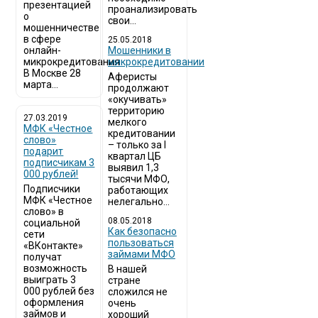
презентацией
проанализировать
о
свои...
мошенничестве
в сфере
25.05.2018
онлайн-
Мошенники в
микрокредитования
микрокредитовании
В Москве 28
Аферисты
марта...
продолжают
«окучивать»
территорию
27.03.2019
мелкого
МФК «Честное
кредитовании
слово»
– только за I
подарит
квартал ЦБ
подписчикам 3
выявил 1,3
000 рублей!
тысячи МФО,
Подписчики
работающих
МФК «Честное
нелегально...
слово» в
08.05.2018
социальной
Как безопасно
сети
пользоваться
«ВКонтакте»
займами МФО
получат
возможность
В нашей
выиграть 3
стране
000 рублей без
сложился не
оформления
очень
займов и
хороший