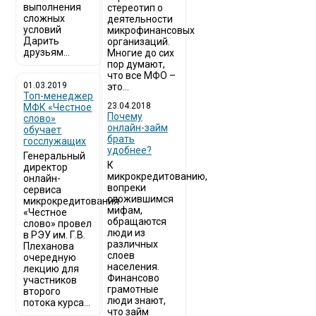
выполнения
стереотип о
сложных
деятельности
условий
микрофинансовых
Дарить
организаций.
друзьям...
Многие до сих
пор думают,
что все МФО –
01.03.2019
это...
Топ-менеджер
23.04.2018
МФК «Честное
Почему
слово»
онлайн-займ
обучает
брать
госслужащих
удобнее?
Генеральный
К
директор
микрокредитованию,
онлайн-
вопреки
сервиса
сложившимся
микрокредитования
мифам,
«Честное
обращаются
слово» провел
люди из
в РЭУ им. Г.В.
различных
Плеханова
слоев
очередную
населения.
лекцию для
Финансово
участников
грамотные
второго
люди знают,
потока курса...
что займ