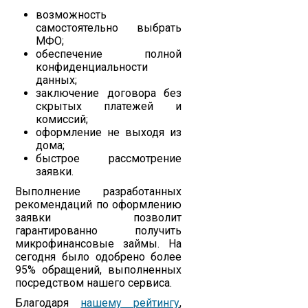
возможность
самостоятельно выбрать
МФО;
обеспечение полной
конфиденциальности
данных;
заключение договора без
скрытых платежей и
комиссий;
оформление не выходя из
дома;
быстрое рассмотрение
заявки.
Выполнение разработанных
рекомендаций по оформлению
заявки позволит
гарантированно получить
микрофинансовые займы. На
сегодня было одобрено более
95% обращений, выполненных
посредством нашего сервиса.
Благодаря
нашему рейтингу
,