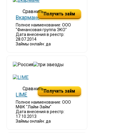
Получить займ
Вкармане
Полное наименование: ООО
"Финансовая группа ЭКО"
Дата внесения в реестр:
28.07.2014
Займы онлайн: да
Получить займ
LIME
Полное наименование: ООО
МФК "Лайм-Займ"
Дата внесения в реестр:
17.10.2013
Займы онлайн: да