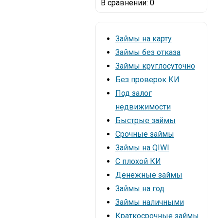
В сравнении:
0
Займы на карту
Займы без отказа
Займы круглосуточно
Без проверок КИ
Под залог
недвижимости
Быстрые займы
Срочные займы
Займы на QIWI
С плохой КИ
Денежные займы
Займы на год
Займы наличными
Краткосрочные займы