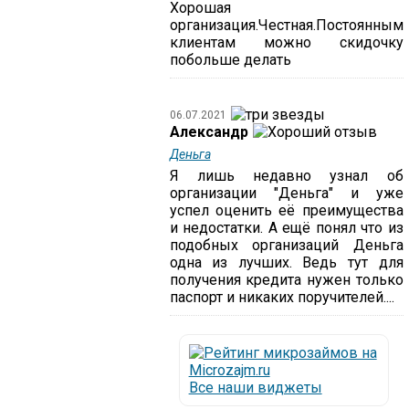
Хорошая
организация.Честная.Постоянным
клиентам можно скидочку
побольше делать
06.07.2021
Александр
Деньга
Я лишь недавно узнал об
организации "Деньга" и уже
успел оценить её преимущества
и недостатки. А ещё понял что из
подобных организаций Деньга
одна из лучших. Ведь тут для
получения кредита нужен только
паспорт и никаких поручителей....
Все наши виджеты