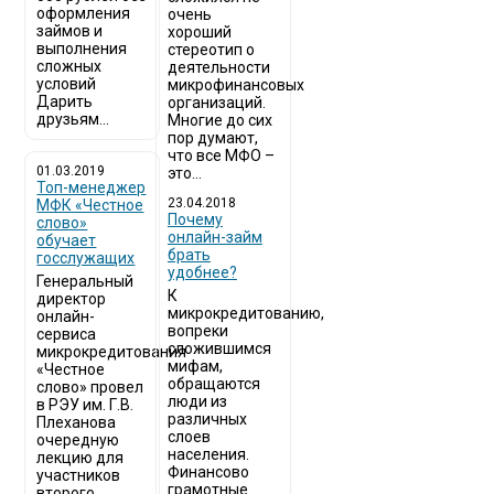
оформления
очень
займов и
хороший
выполнения
стереотип о
сложных
деятельности
условий
микрофинансовых
Дарить
организаций.
друзьям...
Многие до сих
пор думают,
что все МФО –
01.03.2019
это...
Топ-менеджер
23.04.2018
МФК «Честное
Почему
слово»
онлайн-займ
обучает
брать
госслужащих
удобнее?
Генеральный
К
директор
микрокредитованию,
онлайн-
вопреки
сервиса
сложившимся
микрокредитования
мифам,
«Честное
обращаются
слово» провел
люди из
в РЭУ им. Г.В.
различных
Плеханова
слоев
очередную
населения.
лекцию для
Финансово
участников
грамотные
второго