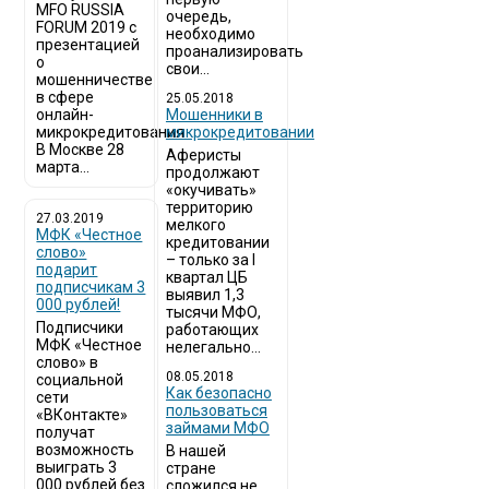
MFO RUSSIA
очередь,
FORUM 2019 с
необходимо
презентацией
проанализировать
о
свои...
мошенничестве
в сфере
25.05.2018
онлайн-
Мошенники в
микрокредитования
микрокредитовании
В Москве 28
Аферисты
марта...
продолжают
«окучивать»
территорию
27.03.2019
мелкого
МФК «Честное
кредитовании
слово»
– только за I
подарит
квартал ЦБ
подписчикам 3
выявил 1,3
000 рублей!
тысячи МФО,
Подписчики
работающих
МФК «Честное
нелегально...
слово» в
08.05.2018
социальной
Как безопасно
сети
пользоваться
«ВКонтакте»
займами МФО
получат
возможность
В нашей
выиграть 3
стране
000 рублей без
сложился не