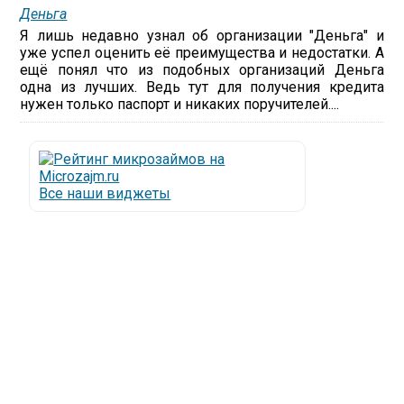
Деньга
Я лишь недавно узнал об организации "Деньга" и
уже успел оценить её преимущества и недостатки. А
ещё понял что из подобных организаций Деньга
одна из лучших. Ведь тут для получения кредита
нужен только паспорт и никаких поручителей....
Все наши виджеты
Люди все чаще начинают обращаться за услугами в
МФО - Микрофинансовые организации, которые
специализируются на выдаче микрокредитов или
как их еще называют микрозаймы.
Так как наблюдается тенденция роста подобных
обращений, то МФО становится все больше с
каждым днем, как говорится, спрос рождает