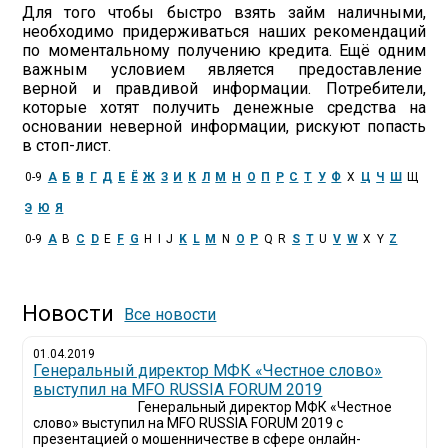
Для того чтобы быстро взять займ наличными,
необходимо придерживаться наших рекомендаций
по моментальному получению кредита. Ещё одним
важным условием является предоставление
верной и правдивой информации. Потребители,
которые хотят получить денежные средства на
основании неверной информации, рискуют попасть
в стоп-лист.
0-9
А
Б
В
Г
Д
Е
Ё
Ж
З
И
К
Л
М
Н
О
П
Р
С
Т
У
Ф
Х
Ц
Ч
Ш
Щ
Э
Ю
Я
0-9
A
B
C
D
E
F
G
H
I
J
K
L
M
N
O
P
Q
R
S
T
U
V
W
X
Y
Z
Новости
Все новости
01.04.2019
Генеральный директор МФК «Честное слово»
выступил на MFO RUSSIA FORUM 2019
Генеральный директор МФК «Честное
слово» выступил на MFO RUSSIA FORUM 2019 с
презентацией о мошенничестве в сфере онлайн-