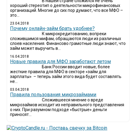
В нашей стране сложился не очень
хороший стереотип о деятельности микрофинансовых
организаций. Многие до сих пор думают, что все МФО –
это...
23.04.2018
Почему онлайн-займ брать удобнее?
К микрокредитованию, вопреки
сложившимся мифам, обращаются люди из различных
слоев населения. Финансово грамотные люди знают, что
займ может выручить в...
16.04.2018
Новые правила для МФО заработают летом
Банк России вводит новые, более
жесткие правила для МФО в секторе «займ для
зарплаты» – теперь займ этого вида будет составлять
не...
03.04.2018
​Правила пользования микрозаймами
Сложившееся мнение о вреде
микрозаймов исходит из неправильного представления
о них. При разумном подходе «быстрые» деньги
приносят...