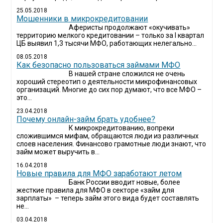
25.05.2018
Мошенники в микрокредитовании
Аферисты продолжают «окучивать»
территорию мелкого кредитовании – только за I квартал
ЦБ выявил 1,3 тысячи МФО, работающих нелегально...
08.05.2018
Как безопасно пользоваться займами МФО
В нашей стране сложился не очень
хороший стереотип о деятельности микрофинансовых
организаций. Многие до сих пор думают, что все МФО –
это...
23.04.2018
Почему онлайн-займ брать удобнее?
К микрокредитованию, вопреки
сложившимся мифам, обращаются люди из различных
слоев населения. Финансово грамотные люди знают, что
займ может выручить в...
16.04.2018
Новые правила для МФО заработают летом
Банк России вводит новые, более
жесткие правила для МФО в секторе «займ для
зарплаты» – теперь займ этого вида будет составлять
не...
03.04.2018