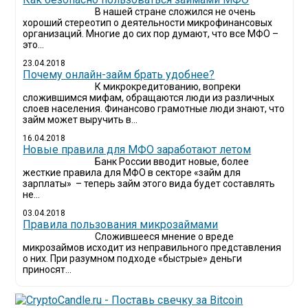
В нашей стране сложился не очень
хороший стереотип о деятельности микрофинансовых
организаций. Многие до сих пор думают, что все МФО –
это...
23.04.2018
Почему онлайн-займ брать удобнее?
К микрокредитованию, вопреки
сложившимся мифам, обращаются люди из различных
слоев населения. Финансово грамотные люди знают, что
займ может выручить в...
16.04.2018
Новые правила для МФО заработают летом
Банк России вводит новые, более
жесткие правила для МФО в секторе «займ для
зарплаты» – теперь займ этого вида будет составлять
не...
03.04.2018
​Правила пользования микрозаймами
Сложившееся мнение о вреде
микрозаймов исходит из неправильного представления
о них. При разумном подходе «быстрые» деньги
приносят...