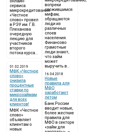
микрокредитованию,
онлайн-
вопреки
сервиса
сложившимся
микрокредитования
мифам,
«Честное
обращаются
слово» провел
люди из
в РЭУ им. Г.В.
различных
Плеханова
слоев
очередную
населения.
лекцию для
Финансово
участников
грамотные
второго
люди знают,
потока курса...
что займ
может
выручить в...
01.02.2019
МФК «Честное
16.04.2018
слово»
Новые
снизила
правила для
процентные
МФО
ставки по
заработают
микрозаймам
летом
для всех
Банк России
клиентов!
вводит новые,
МФК «Честное
более жесткие
слово»
правила для
объявляет
МФО в секторе
клиентам о
«займ для
новых
зарплаты» –