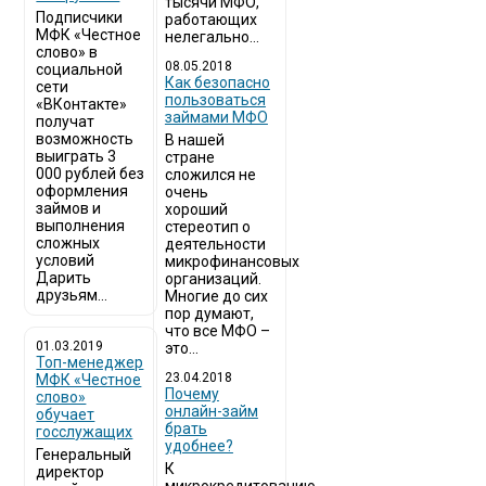
тысячи МФО,
Подписчики
работающих
МФК «Честное
нелегально...
слово» в
08.05.2018
социальной
Как безопасно
сети
пользоваться
«ВКонтакте»
займами МФО
получат
возможность
В нашей
выиграть 3
стране
000 рублей без
сложился не
оформления
очень
займов и
хороший
выполнения
стереотип о
сложных
деятельности
условий
микрофинансовых
Дарить
организаций.
друзьям...
Многие до сих
пор думают,
что все МФО –
01.03.2019
это...
Топ-менеджер
23.04.2018
МФК «Честное
Почему
слово»
онлайн-займ
обучает
брать
госслужащих
удобнее?
Генеральный
К
директор