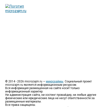
Люди все чаще начинают обращаться за услугами в
МФО - Микрофинансовые организации, которые
специализируются на выдаче микрокредитов или как
их еще называют микрозаймы.
Так как наблюдается тенденция роста подобных
обращений, то МФО становится все больше с
каждым днем, как говорится, спрос рождает
предложение. Наш сайт создан для помощи
заемщику в выборе честной МФО.
Мы надеемся, что наш непредвзятый онлайн рейтинг
МФО поможет оградить заемщика от мошенников,
скрытых комиссий и просто нечестных
микрофинансовых организаций.
Сайт microzajm.ru является независимым онлайн
рейтингом МФО вместе с новостями из мира
микрокредитования, а также с полезной и довольно
интересной информацией для заемщика.
© 2014 - 2026 microzajm.ru —
микрозаймы
. Социальный проект
microzajm.ru является информационным ресурсом.
Вся информация размещенная на сайте носит только
информационный характер.
Ни администрация сайта, ни хостинг провайдер, ни любые другие
физические или юридические лица не несут ответственности за
размещенные материалы.
Все права защищены.