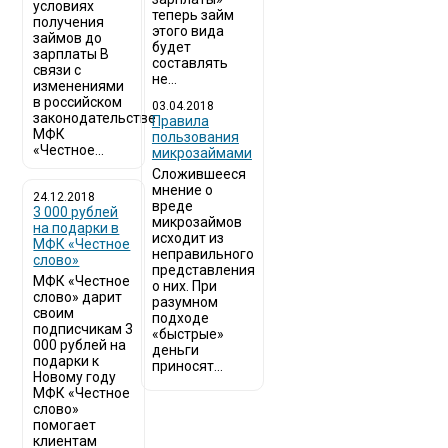
условиях
теперь займ
получения
этого вида
займов до
будет
зарплаты В
составлять
связи с
не...
изменениями
в российском
03.04.2018
законодательстве
​Правила
МФК
пользования
«Честное...
микрозаймами
Сложившееся
мнение о
24.12.2018
вреде
3 000 рублей
микрозаймов
на подарки в
исходит из
МФК «Честное
неправильного
слово»
представления
МФК «Честное
о них. При
слово» дарит
разумном
своим
подходе
подписчикам 3
«быстрые»
000 рублей на
деньги
подарки к
приносят...
Новому году
МФК «Честное
слово»
помогает
клиентам