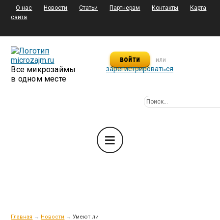
О нас
Новости
Статьи
Партнерам
Контакты
Карта
сайта
войти
или
Все микрозаймы
зарегистрироваться
в одном месте
Главная
→
Новости
→
Умеют ли