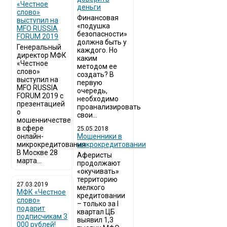
«Честное
деньги
слово»
Финансовая
выступил на
«подушка
MFO RUSSIA
безопасности»
FORUM 2019
должна быть у
Генеральный
каждого. Но
директор МФК
каким
«Честное
методом ее
слово»
создать? В
выступил на
первую
MFO RUSSIA
очередь,
FORUM 2019 с
необходимо
презентацией
проанализировать
о
свои...
мошенничестве
в сфере
25.05.2018
онлайн-
Мошенники в
микрокредитования
микрокредитовании
В Москве 28
Аферисты
марта...
продолжают
«окучивать»
территорию
27.03.2019
мелкого
МФК «Честное
кредитовании
слово»
– только за I
подарит
квартал ЦБ
подписчикам 3
выявил 1,3
000 рублей!