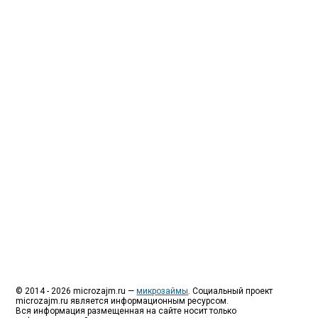
Люди все чаще начинают обращаться за услугами в
МФО - Микрофинансовые организации, которые
специализируются на выдаче микрокредитов или
как их еще называют микрозаймы.
Так как наблюдается тенденция роста подобных
обращений, то МФО становится все больше с
каждым днем, как говорится, спрос рождает
предложение. Наш сайт создан для помощи
заемщику в выборе честной МФО.
Мы надеемся, что наш непредвзятый онлайн
рейтинг МФО поможет оградить заемщика от
мошенников, скрытых комиссий и просто нечестных
микрофинансовых организаций.
Сайт microzajm.ru является независимым онлайн
рейтингом МФО вместе с новостями из мира
микрокредитования, а также с полезной и довольно
интересной информацией для заемщика.
© 2014 - 2026 microzajm.ru —
микрозаймы
. Социальный проект
microzajm.ru является информационным ресурсом.
Вся информация размещенная на сайте носит только