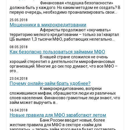
Финансовая «подушка безопасности»
должна быть у каждого. Но каким методом ее создать? В
первую очередь, необходимо проанализировать свои...
25.05.2018
Мошенники в микрокредитовании
Аферисты продолжают «окучивать»
территорию мелкого кредитовании – только за I квартал
ЦБ выявил 1,3 тысячи МФО, работающих нелегально...
08.05.2018
Как безопасно пользоваться займами МФО
В нашей стране сложился не очень
хороший стереотип о деятельности микрофинансовых
организаций. Многие до сих пор думают, что все МФО –
это...
23.04.2018
Почему онлайн-займ брать удобнее?
К микрокредитованию, вопреки
сложившимся мифам, обращаются люди из различных
слоев населения. Финансово грамотные люди знают, что
займ может выручить в...
16.04.2018
Новые правила для МФО заработают летом
Банк России вводит новые, более
жесткие правила для МФО в секторе «займ для
зарплаты» – теперь займ этого вида будет составлять