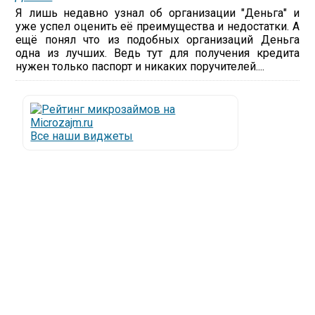
Я лишь недавно узнал об организации "Деньга" и
уже успел оценить её преимущества и недостатки. А
ещё понял что из подобных организаций Деньга
одна из лучших. Ведь тут для получения кредита
нужен только паспорт и никаких поручителей....
Все наши виджеты
Люди все чаще начинают обращаться за услугами в
МФО - Микрофинансовые организации, которые
специализируются на выдаче микрокредитов или
как их еще называют микрозаймы.
Так как наблюдается тенденция роста подобных
обращений, то МФО становится все больше с
каждым днем, как говорится, спрос рождает
предложение. Наш сайт создан для помощи