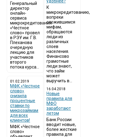
удобнее?
Генеральный
К
директор
микрокредитованию,
онлайн-
вопреки
сервиса
сложившимся
микрокредитования
мифам,
«Честное
обращаются
слово» провел
люди из
в РЭУ им. Г.В.
различных
Плеханова
слоев
очередную
населения.
лекцию для
Финансово
участников
грамотные
второго
люди знают,
потока курса...
что займ
может
выручить в...
01.02.2019
МФК «Честное
16.04.2018
слово»
Новые
снизила
правила для
процентные
МФО
ставки по
заработают
микрозаймам
летом
для всех
Банк России
клиентов!
вводит новые,
МФК «Честное
более жесткие
слово»
правила для
объявляет