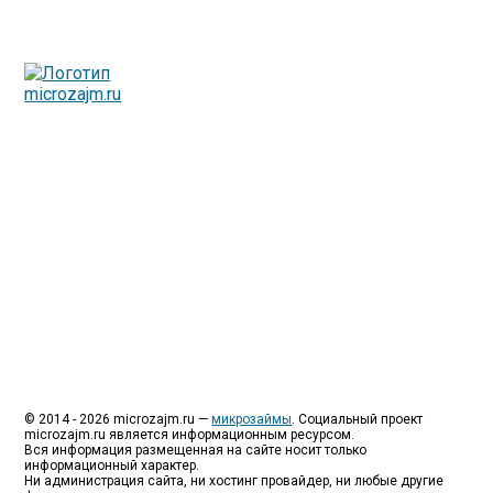
Люди все чаще начинают обращаться за услугами в
МФО - Микрофинансовые организации, которые
специализируются на выдаче микрокредитов или как
их еще называют микрозаймы.
Так как наблюдается тенденция роста подобных
обращений, то МФО становится все больше с
каждым днем, как говорится, спрос рождает
предложение. Наш сайт создан для помощи
заемщику в выборе честной МФО.
Мы надеемся, что наш непредвзятый онлайн рейтинг
МФО поможет оградить заемщика от мошенников,
скрытых комиссий и просто нечестных
микрофинансовых организаций.
Сайт microzajm.ru является независимым онлайн
рейтингом МФО вместе с новостями из мира
микрокредитования, а также с полезной и довольно
интересной информацией для заемщика.
© 2014 - 2026 microzajm.ru —
микрозаймы
. Социальный проект
microzajm.ru является информационным ресурсом.
Вся информация размещенная на сайте носит только
информационный характер.
Ни администрация сайта, ни хостинг провайдер, ни любые другие