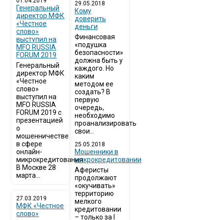
01.04.2019
29.05.2018
Генеральный
Кому
директор МФК
доверить
«Честное
деньги
слово»
Финансовая
выступил на
«подушка
MFO RUSSIA
безопасности»
FORUM 2019
должна быть у
Генеральный
каждого. Но
директор МФК
каким
«Честное
методом ее
слово»
создать? В
выступил на
первую
MFO RUSSIA
очередь,
FORUM 2019 с
необходимо
презентацией
проанализировать
о
свои...
мошенничестве
в сфере
25.05.2018
онлайн-
Мошенники в
микрокредитования
микрокредитовании
В Москве 28
Аферисты
марта...
продолжают
«окучивать»
территорию
27.03.2019
мелкого
МФК «Честное
кредитовании
слово»
– только за I