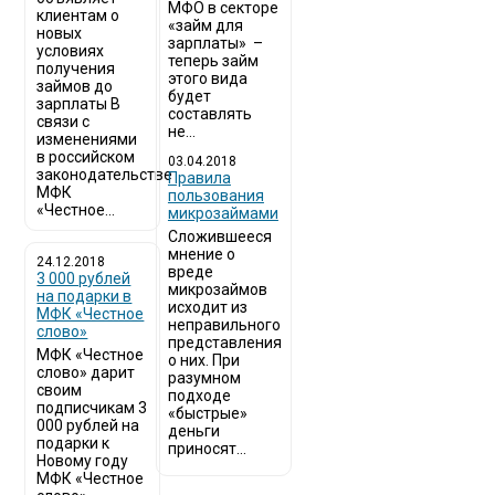
МФО в секторе
клиентам о
«займ для
новых
зарплаты» –
условиях
теперь займ
получения
этого вида
займов до
будет
зарплаты В
составлять
связи с
не...
изменениями
в российском
03.04.2018
законодательстве
​Правила
МФК
пользования
«Честное...
микрозаймами
Сложившееся
мнение о
24.12.2018
вреде
3 000 рублей
микрозаймов
на подарки в
исходит из
МФК «Честное
неправильного
слово»
представления
МФК «Честное
о них. При
слово» дарит
разумном
своим
подходе
подписчикам 3
«быстрые»
000 рублей на
деньги
подарки к
приносят...
Новому году
МФК «Честное