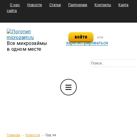
О нас
Новости
Статьи
Партнерам
Контакты
Карта
сайта
войти
или
Все микрозаймы
зарегистрироваться
в одном месте
Главная
→
Новости
→
Суд за