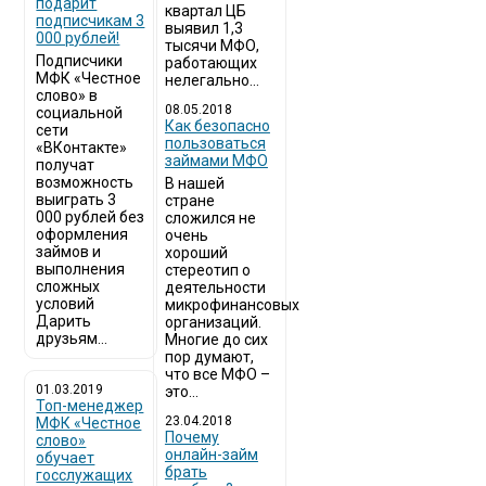
подарит
квартал ЦБ
подписчикам 3
выявил 1,3
000 рублей!
тысячи МФО,
Подписчики
работающих
МФК «Честное
нелегально...
слово» в
08.05.2018
социальной
Как безопасно
сети
пользоваться
«ВКонтакте»
займами МФО
получат
возможность
В нашей
выиграть 3
стране
000 рублей без
сложился не
оформления
очень
займов и
хороший
выполнения
стереотип о
сложных
деятельности
условий
микрофинансовых
Дарить
организаций.
друзьям...
Многие до сих
пор думают,
что все МФО –
01.03.2019
это...
Топ-менеджер
23.04.2018
МФК «Честное
Почему
слово»
онлайн-займ
обучает
брать
госслужащих