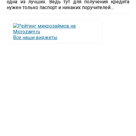
одна из лучших. Ведь тут для получения кредита
нужен только паспорт и никаких поручителей....
Все наши виджеты
Люди все чаще начинают обращаться за услугами в
МФО - Микрофинансовые организации, которые
специализируются на выдаче микрокредитов или
как их еще называют микрозаймы.
Так как наблюдается тенденция роста подобных
обращений, то МФО становится все больше с
каждым днем, как говорится, спрос рождает
предложение. Наш сайт создан для помощи
заемщику в выборе честной МФО.
Мы надеемся, что наш непредвзятый онлайн
рейтинг МФО поможет оградить заемщика от