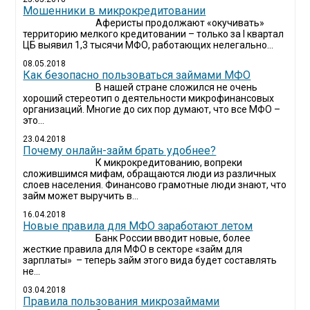
Мошенники в микрокредитовании
Аферисты продолжают «окучивать»
территорию мелкого кредитовании – только за I квартал
ЦБ выявил 1,3 тысячи МФО, работающих нелегально...
08.05.2018
Как безопасно пользоваться займами МФО
В нашей стране сложился не очень
хороший стереотип о деятельности микрофинансовых
организаций. Многие до сих пор думают, что все МФО –
это...
23.04.2018
Почему онлайн-займ брать удобнее?
К микрокредитованию, вопреки
сложившимся мифам, обращаются люди из различных
слоев населения. Финансово грамотные люди знают, что
займ может выручить в...
16.04.2018
Новые правила для МФО заработают летом
Банк России вводит новые, более
жесткие правила для МФО в секторе «займ для
зарплаты» – теперь займ этого вида будет составлять
не...
03.04.2018
​Правила пользования микрозаймами