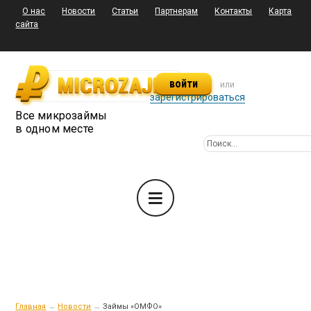
О нас
Новости
Статьи
Партнерам
Контакты
Карта
сайта
войти
или
зарегистрироваться
Все микрозаймы
в одном месте
Главная
→
Новости
→
Займы «ОМФО»