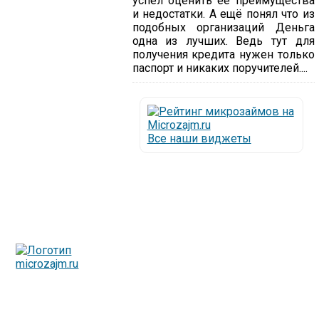
успел оценить её преимущества
и недостатки. А ещё понял что из
подобных организаций Деньга
одна из лучших. Ведь тут для
получения кредита нужен только
паспорт и никаких поручителей....
Все наши виджеты
Люди все чаще начинают обращаться за услугами в
МФО - Микрофинансовые организации, которые
специализируются на выдаче микрокредитов или как
их еще называют микрозаймы.
Так как наблюдается тенденция роста подобных
обращений, то МФО становится все больше с
каждым днем, как говорится, спрос рождает
предложение. Наш сайт создан для помощи