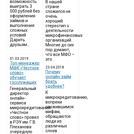
возможность
В нашей
выиграть 3
стране
000 рублей без
сложился не
оформления
очень
займов и
хороший
выполнения
стереотип о
сложных
деятельности
условий
микрофинансовых
Дарить
организаций.
друзьям...
Многие до сих
пор думают,
что все МФО –
01.03.2019
это...
Топ-менеджер
23.04.2018
МФК «Честное
Почему
слово»
онлайн-займ
обучает
брать
госслужащих
удобнее?
Генеральный
К
директор
микрокредитованию,
онлайн-
вопреки
сервиса
сложившимся
микрокредитования
мифам,
«Честное
обращаются
слово» провел
люди из
в РЭУ им. Г.В.
различных
Плеханова
слоев
очередную