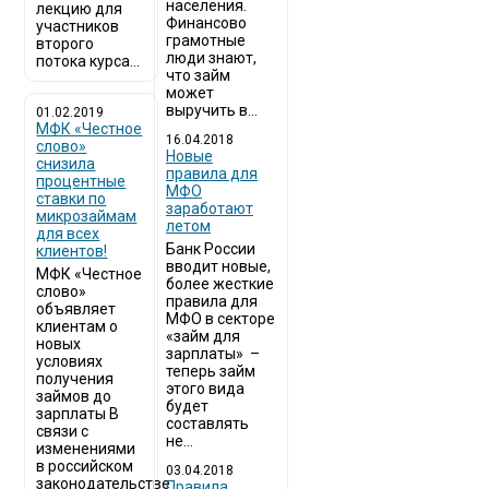
населения.
лекцию для
Финансово
участников
грамотные
второго
люди знают,
потока курса...
что займ
может
выручить в...
01.02.2019
МФК «Честное
16.04.2018
слово»
Новые
снизила
правила для
процентные
МФО
ставки по
заработают
микрозаймам
летом
для всех
Банк России
клиентов!
вводит новые,
МФК «Честное
более жесткие
слово»
правила для
объявляет
МФО в секторе
клиентам о
«займ для
новых
зарплаты» –
условиях
теперь займ
получения
этого вида
займов до
будет
зарплаты В
составлять
связи с
не...
изменениями
в российском
03.04.2018
законодательстве
​Правила