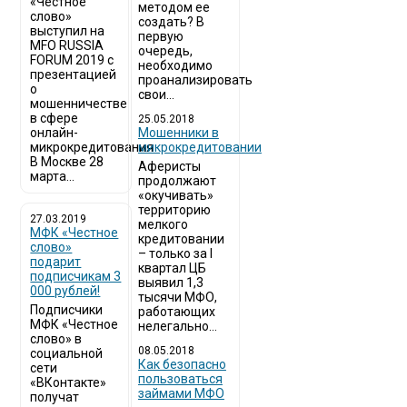
«Честное
методом ее
слово»
создать? В
выступил на
первую
MFO RUSSIA
очередь,
FORUM 2019 с
необходимо
презентацией
проанализировать
о
свои...
мошенничестве
в сфере
25.05.2018
онлайн-
Мошенники в
микрокредитования
микрокредитовании
В Москве 28
Аферисты
марта...
продолжают
«окучивать»
территорию
27.03.2019
мелкого
МФК «Честное
кредитовании
слово»
– только за I
подарит
квартал ЦБ
подписчикам 3
выявил 1,3
000 рублей!
тысячи МФО,
Подписчики
работающих
МФК «Честное
нелегально...
слово» в
08.05.2018
социальной
Как безопасно
сети
пользоваться
«ВКонтакте»
займами МФО
получат