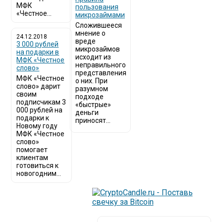
МФК
пользования
«Честное...
микрозаймами
Сложившееся
мнение о
24.12.2018
вреде
3 000 рублей
микрозаймов
на подарки в
исходит из
МФК «Честное
неправильного
слово»
представления
МФК «Честное
о них. При
слово» дарит
разумном
своим
подходе
подписчикам 3
«быстрые»
000 рублей на
деньги
подарки к
приносят...
Новому году
МФК «Честное
слово»
помогает
клиентам
готовиться к
новогодним...