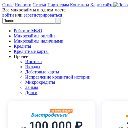
О нас
Новости
Статьи
Партнерам
Контакты
Карта сайта
Все микрозаймы в одном месте
войти
или
зарегистрироваться
Рейтинг МФО
Микрозаймы онлайн
Микрозаймы наличными
Кредиты
Кредитные карты
Прочее
Ипотека
Вклады
Дебетовые карты
Исправление кредитной истории
Микрокредиты
Займы
Долги
100 000 ₽