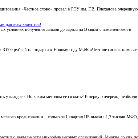
дитования «Честное слово» провел в РЭУ им. Г.В. Плеханова очередную
м для всех клиентов!
ых условиях получения займов до зарплаты В связи с изменениями в
 3 000 рублей на подарки к Новому году МФК «Честное слово» помогае
ь у каждого. Но каким методом ее создать? В первую очередь, необход
елкого кредитовании – только за I квартал ЦБ выявил 1,3 тысячи МФО,
ереотип о деятельности микрофинансовых организаций. Многие до сих п