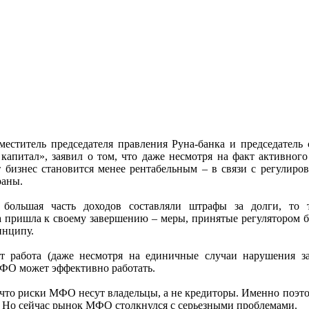
еститель председателя правления Руна-банка и председатель 
питал», заявил о том, что даже несмотря на факт активного
 бизнес становится менее рентабельным – в связи с регулиро
раны.
ольшая часть доходов составляли штрафы за долги, то т
а пришла к своему завершению – меры, принятые регулятором 
инципу.
ет работа (даже несмотря на единичные случаи нарушения за
ФО может эффективно работать.
что риски МФО несут владельцы, а не кредиторы. Именно поэто
м. Но сейчас рынок МФО столкнулся с серьезными проблемами.