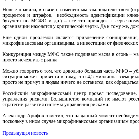
Новые правила, в связи с измененным законодательством (ог
процентов и штрафов, необходимость идентификации клиент
бухучета по МСФО и др.) – все это приводит к серьезному
организации находятся у критической черты. Да к тому же, до
Еще одной проблемой является привлечение фондирования
микрофинансовым организациям, а инвестиции от физических
Конкуренция между МФО также подливает масла в огонь – мал
просто исчезнуть с рынка.
Можно говорить о том, что довольно большая часть МФО – убы
ситуация может привести к тому, что 4,5 миллиона заемщи
просто не примут и людям ничего не останется, как обращатьс
Российский микрофинансовый центр провел исследование,
управления рисками. Большинство компаний не имеют реест
стратегии развития системы управления рисками.
Александр Арифов отметил, что на данный момент необходимо
поскольку в ином случае микрофинансовым организациям прос
Предыдущая новость