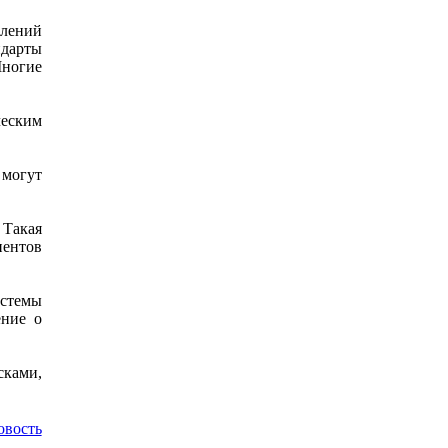
слений
ндарты
Многие
ческим
 могут
 Такая
иентов
истемы
ение о
сками,
овость