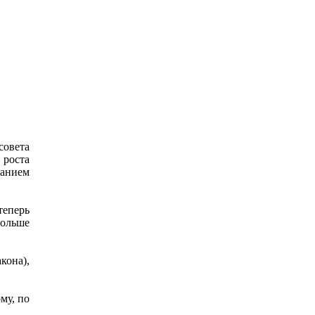
совета
 роста
ванием
еперь
больше
кона),
му, по