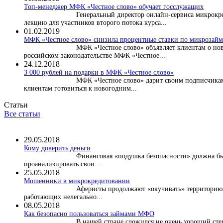
Топ-менеджер МФК «Честное слово» обучает госслужащих
Генеральный директор онлайн-сервиса микрокре
лекцию для участников второго потока курса...
01.02.2019
МФК «Честное слово» снизила процентные ставки по микрозайма
МФК «Честное слово» объявляет клиентам о нов
российском законодательстве МФК «Честное...
24.12.2018
3 000 рублей на подарки в МФК «Честное слово»
МФК «Честное слово» дарит своим подписчикам
клиентам готовиться к новогодним...
Статьи
Все статьи
29.05.2018
Кому доверить деньги
Финансовая «подушка безопасности» должна быт
проанализировать свои...
25.05.2018
Мошенники в микрокредитовании
Аферисты продолжают «окучивать» территорию м
работающих нелегально...
08.05.2018
Как безопасно пользоваться займами МФО
В нашей стране сложился не очень хороший ст