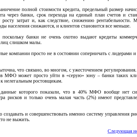
раничение полной стоимости кредита, предельный размер начи
а через банки, срок перехода на единый план счетов и ста
 росту затрат и, как следствие, снижению рентабельности. 
ходы населения снижаются, и клиентов становится все меньше.
, поскольку банки не очень охотно выдают кредиты коммер
 лиц слишком малы.
ые компании просто не в состоянии соперничать с лидерами и
точна, что связано, во многом, с ужесточением регулирования.
ков МФО может просто уйти в «серую» зону – банки таких кл
я к нелегальным ростовщикам.
 данные которого показали, что в 40% МФО вообще нет с
ра рисков и только очень малая часть (2%) имеют представл
 создавать и совершенствовать именно систему управления ри
то не выжить.
Следующая н