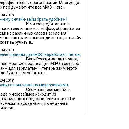
икрофинансовых организаций. Многие до
х пор думают, что все МФО – это...
.04.2018
очему онлайн-займ брать удобнее?
К микрокредитованию,
опреки сложившимся мифам, обращаются
юди из различных слоев населения.
инансово грамотные люди знают, что займ
жет выручить в...
.04.2018
овые правила для МФО заработают летом
Банк России вводит новые,
олее жесткие правила для МФО в секторе
займ для зарплаты» – теперь займ этого
да будет составлять не...
.04.2018
Правила пользования микрозаймами
Сложившееся мнение о
реде микрозаймов исходит из
еправильного представления о них. При
азумном подходе «быстрые» деньги
иносят...