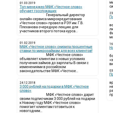
м
01.03.2019
си
Топ-менеджер МФК «Честное слово»
обучает госслужащих
23
Генеральный директор
П
онлайн-сервиса микрокредитования
«Честное слово» провел в РЭУ им. Г.В.
в
Плеханова очередную лекцию для
л
участников второго потока курса...
Ф
мо
01.02.2019
16
МФК «Честное слово» снизила процентные
Н
ставки по микрозаймам для всех клиентов!
МФК «Честное слово»
б
объявляет клиентам о новых условиях
«
получения займов до зарплаты В связи с
ви
изменениями в российском
законодательстве МФК «Честное...
03
​
в
24.12.2018
3 000 рублей на подарки в МФК «Честное
н
слово»
р
МФК «Честное слово» дарит
пр
своим подписчикам 3 000 рублей на подарки
к Новому году МФК «Честное слово»
помогает клиентам готовиться к
новогодним...