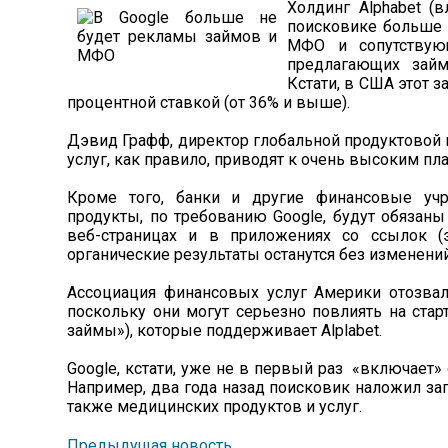
Холдинг Alphabet (в
поисковике больше 
МФО и сопутствующ
предлагающих зай
Кстати, в США этот з
процентной ставкой (от 36% и выше).
Дэвид Графф, директор глобальной продуктовой п
услуг, как правило, приводят к очень высоким пл
Кроме того, банки и другие финансовые уч
продукты, по требованию Google, будут обязан
веб-страницах и в приложениях со ссылок (э
органические результаты останутся без изменений
Ассоциация финансовых услуг Америки отозвало
поскольку они могут серьезно повлиять на стар
займы»), которые поддерживает Alplabet.
Google, кстати, уже не в первый раз «включает»
Например, два года назад поисковик наложил зап
также медицинских продуктов и услуг.
Предыдущая новость