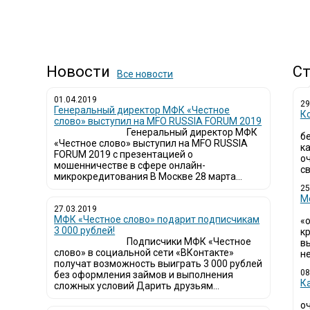
Новости
Ст
Все новости
01.04.2019
29
Генеральный директор МФК «Честное
К
слово» выступил на MFO RUSSIA FORUM 2019
Генеральный директор МФК
б
«Честное слово» выступил на MFO RUSSIA
к
FORUM 2019 с презентацией о
о
мошенничестве в сфере онлайн-
св
микрокредитования В Москве 28 марта...
25
М
27.03.2019
МФК «Честное слово» подарит подписчикам
«
3 000 рублей!
кр
Подписчики МФК «Честное
в
слово» в социальной сети «ВКонтакте»
не
получат возможность выиграть 3 000 рублей
08
без оформления займов и выполнения
К
сложных условий Дарить друзьям...
о