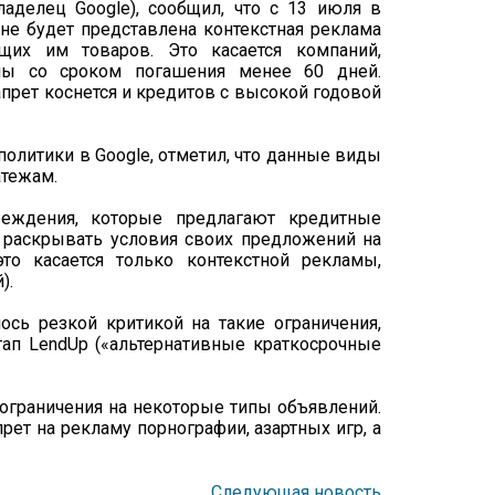
ладелец Google), сообщил, что с 13 июля в
не будет представлена контекстная реклама
их им товаров. Это касается компаний,
мы со сроком погашения менее 60 дней.
апрет коснется и кредитов с высокой годовой
олитики в Google, отметил, что данные виды
атежам.
реждения, которые предлагают кредитные
ы раскрывать условия своих предложений на
то касается только контекстной рекламы,
).
сь резкой критикой на такие ограничения,
тап LendUp («альтернативные краткосрочные
 ограничения на некоторые типы объявлений.
рет на рекламу порнографии, азартных игр, а
Следующая новость