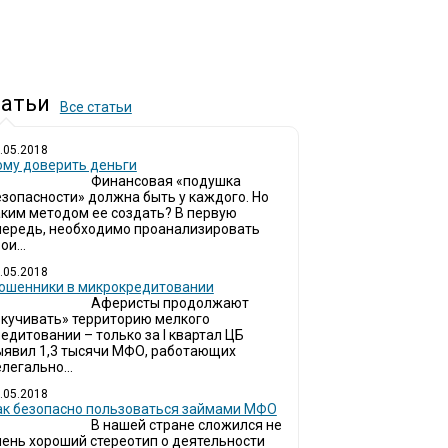
атьи
Все статьи
.05.2018
ому доверить деньги
Финансовая «подушка
езопасности» должна быть у каждого. Но
аким методом ее создать? В первую
чередь, необходимо проанализировать
ои...
.05.2018
ошенники в микрокредитовании
Аферисты продолжают
окучивать» территорию мелкого
едитовании – только за I квартал ЦБ
ыявил 1,3 тысячи МФО, работающих
легально...
.05.2018
ак безопасно пользоваться займами МФО
В нашей стране сложился не
чень хороший стереотип о деятельности