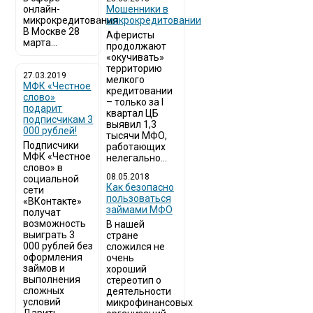
онлайн-
Мошенники в
микрокредитования
микрокредитовании
В Москве 28
Аферисты
марта...
продолжают
«окучивать»
территорию
27.03.2019
мелкого
МФК «Честное
кредитовании
слово»
– только за I
подарит
квартал ЦБ
подписчикам 3
выявил 1,3
000 рублей!
тысячи МФО,
Подписчики
работающих
МФК «Честное
нелегально...
слово» в
08.05.2018
социальной
Как безопасно
сети
пользоваться
«ВКонтакте»
займами МФО
получат
возможность
В нашей
выиграть 3
стране
000 рублей без
сложился не
оформления
очень
займов и
хороший
выполнения
стереотип о
сложных
деятельности
условий
микрофинансовых