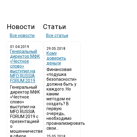
Новости
Статьи
Все новости
Все статьи
01.04.2019
29.05.2018
Генеральный
Кому
директор МФК
доверить
«Честное
деньги
слово»
Финансовая
выступил на
«подушка
MFO RUSSIA
безопасности»
FORUM 2019
должна быть у
Генеральный
каждого. Но
директор МФК
каким
«Честное
методом ее
слово»
создать? В
выступил на
первую
MFO RUSSIA
очередь,
FORUM 2019 с
необходимо
презентацией
проанализировать
о
свои...
мошенничестве
в сфере
25.05.2018