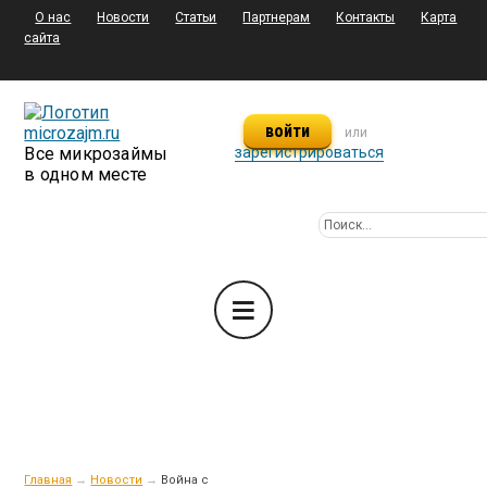
О нас
Новости
Статьи
Партнерам
Контакты
Карта
сайта
войти
или
Все микрозаймы
зарегистрироваться
в одном месте
Главная
→
Новости
→
Война с