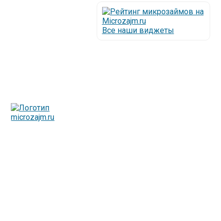
Все наши виджеты
Люди все чаще начинают обращаться за услугами в
МФО - Микрофинансовые организации, которые
специализируются на выдаче микрокредитов или как
их еще называют микрозаймы.
Так как наблюдается тенденция роста подобных
обращений, то МФО становится все больше с
каждым днем, как говорится, спрос рождает
предложение. Наш сайт создан для помощи
заемщику в выборе честной МФО.
Мы надеемся, что наш непредвзятый онлайн рейтинг
МФО поможет оградить заемщика от мошенников,
скрытых комиссий и просто нечестных
микрофинансовых организаций.
Сайт microzajm.ru является независимым онлайн
рейтингом МФО вместе с новостями из мира
микрокредитования, а также с полезной и довольно
интересной информацией для заемщика.