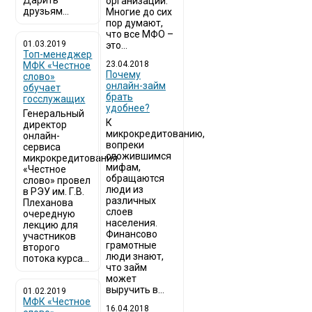
Дарить
организаций.
друзьям...
Многие до сих
пор думают,
что все МФО –
01.03.2019
это...
Топ-менеджер
23.04.2018
МФК «Честное
Почему
слово»
онлайн-займ
обучает
брать
госслужащих
удобнее?
Генеральный
К
директор
микрокредитованию,
онлайн-
вопреки
сервиса
сложившимся
микрокредитования
мифам,
«Честное
обращаются
слово» провел
люди из
в РЭУ им. Г.В.
различных
Плеханова
слоев
очередную
населения.
лекцию для
Финансово
участников
грамотные
второго
люди знают,
потока курса...
что займ
может
выручить в...
01.02.2019
МФК «Честное
16.04.2018