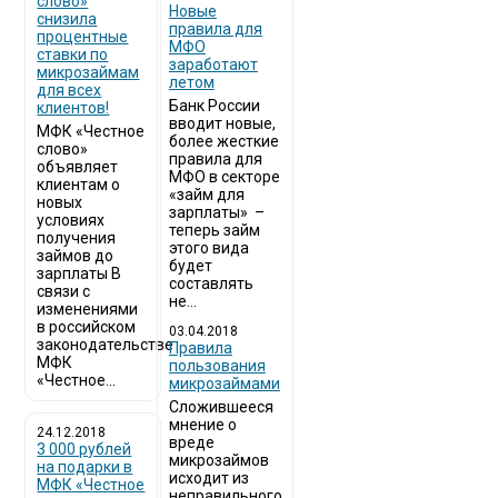
слово»
Новые
снизила
правила для
процентные
МФО
ставки по
заработают
микрозаймам
летом
для всех
Банк России
клиентов!
вводит новые,
МФК «Честное
более жесткие
слово»
правила для
объявляет
МФО в секторе
клиентам о
«займ для
новых
зарплаты» –
условиях
теперь займ
получения
этого вида
займов до
будет
зарплаты В
составлять
связи с
не...
изменениями
в российском
03.04.2018
законодательстве
​Правила
МФК
пользования
«Честное...
микрозаймами
Сложившееся
мнение о
24.12.2018
вреде
3 000 рублей
микрозаймов
на подарки в
исходит из
МФК «Честное
неправильного