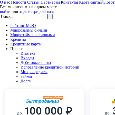
О нас
Новости
Статьи
Партнерам
Контакты
Карта сайта
Все микрозаймы в одном месте
войти
или
зарегистрироваться
Рейтинг МФО
Микрозаймы онлайн
Микрозаймы наличными
Кредиты
Кредитные карты
Прочее
Ипотека
Вклады
Дебетовые карты
Исправление кредитной истории
Микрокредиты
Займы
Долги
100 000 ₽
до
до