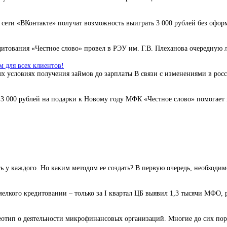
ети «ВКонтакте» получат возможность выиграть 3 000 рублей без офор
тования «Честное слово» провел в РЭУ им. Г.В. Плеханова очередную ле
 для всех клиентов!
х условиях получения займов до зарплаты В связи с изменениями в росс
 000 рублей на подарки к Новому году МФК «Честное слово» помогает к
у каждого. Но каким методом ее создать? В первую очередь, необходимо
лкого кредитовании – только за I квартал ЦБ выявил 1,3 тысячи МФО, 
еотип о деятельности микрофинансовых организаций. Многие до сих пор 