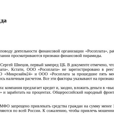
ида
 поводу деятельности финансовой организации «Росоплата», р
омпании просматриваются признаки финансовой пирамиды.
 Сергей Швецов, первый зампред ЦБ. В документе отмечено, чт
та». Кстати, ООО «Росоплата» не зарегистрировано в реес
О «Микрозайм24» и ООО «Росоплата за прошедшие пять меся
сь наличным расчетом. Все эти факторы указывают на признак
а: компания предлагает кредит и, заодно, вложить деньги в «в
» и заработать на процентах. Общероссийский народный фрон
о МФО запрещено привлекать средства граждан на сумму менее
ются по всей России. К сожалению, чтобы привлечь мошеннико