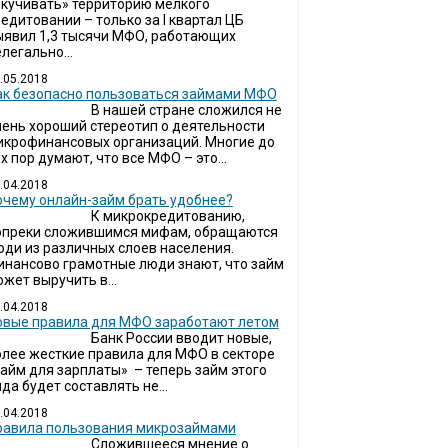
окучивать» территорию мелкого
едитовании – только за I квартал ЦБ
ыявил 1,3 тысячи МФО, работающих
легально...
.05.2018
ак безопасно пользоваться займами МФО
В нашей стране сложился не
чень хороший стереотип о деятельности
икрофинансовых организаций. Многие до
х пор думают, что все МФО – это...
.04.2018
очему онлайн-займ брать удобнее?
К микрокредитованию,
опреки сложившимся мифам, обращаются
юди из различных слоев населения.
инансово грамотные люди знают, что займ
жет выручить в...
.04.2018
овые правила для МФО заработают летом
Банк России вводит новые,
олее жесткие правила для МФО в секторе
займ для зарплаты» – теперь займ этого
да будет составлять не...
.04.2018
Правила пользования микрозаймами
Сложившееся мнение о