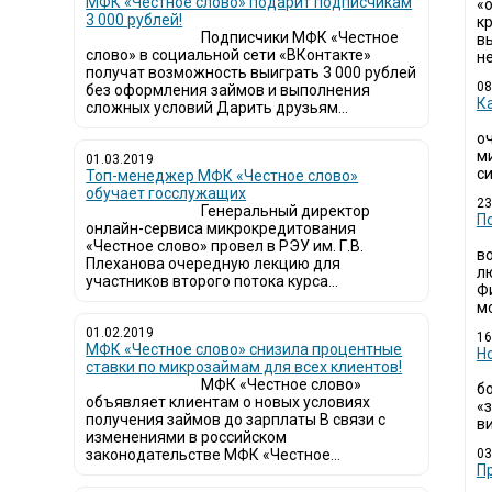
МФК «Честное слово» подарит подписчикам
«
3 000 рублей!
кр
Подписчики МФК «Честное
в
слово» в социальной сети «ВКонтакте»
не
получат возможность выиграть 3 000 рублей
08
без оформления займов и выполнения
К
сложных условий Дарить друзьям...
о
м
01.03.2019
си
Топ-менеджер МФК «Честное слово»
обучает госслужащих
23
Генеральный директор
П
онлайн-сервиса микрокредитования
«Честное слово» провел в РЭУ им. Г.В.
в
Плеханова очередную лекцию для
л
участников второго потока курса...
Ф
мо
01.02.2019
16
МФК «Честное слово» снизила процентные
Н
ставки по микрозаймам для всех клиентов!
МФК «Честное слово»
б
объявляет клиентам о новых условиях
«
получения займов до зарплаты В связи с
ви
изменениями в российском
законодательстве МФК «Честное...
03
​