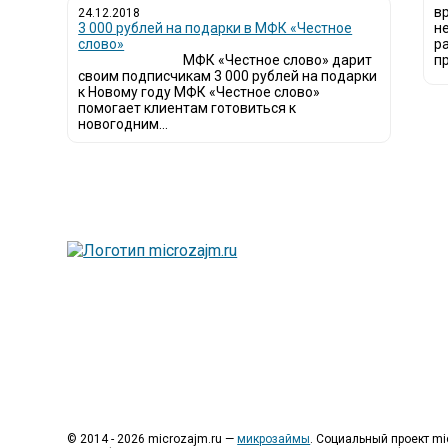
в
24.12.2018
3 000 рублей на подарки в МФК «Честное
н
слово»
р
МФК «Честное слово» дарит
пр
своим подписчикам 3 000 рублей на подарки
к Новому году МФК «Честное слово»
помогает клиентам готовиться к
новогодним...
Люди все чаще нач
называют микроза
Так как наблюдает
сайт создан для п
Мы надеемся, чт
микрофинансовых о
Сайт microzajm.ru
информацией для 
© 2014 - 2026 microzajm.ru —
микрозаймы
. Социальный проект m