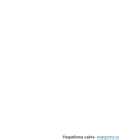
рые специализируются на выдаче микрокредитов или как их еще
 каждым днем, как говорится, спрос рождает предложение. Наш
ка от мошенников, скрытых комиссий и просто нечестных
микрокредитования, а также с полезной и довольно интересной
Разработка сайта -
manycms.ru