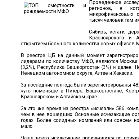
Проведенное исслед
регионов, в кот
микрофинансовых о
тысяч человек там им
Сибирь, кстати, де
Красноярского и А
открытием большого количества новых офисов 
В реестре ЦБ на данный момент зарегистриро
лидерами по количеству МФО, являются Москва и
(3,2%), Республика Башкортостан (3%) и далее.
Ненецком автономном округе, Алтае и Хакасии.
За последние полгода были зарегистрированы 48
чуть поменьше в Питере, Башкортостане, Костр
Красноярском и Алтайском крае.
За это же время из реестра «исчезли» 586 комп
чем в нее вошедших. Основные исчезающие орга
годах. Более солидных компаний или совсем н
мало.
Чаще всего исключение производится по причи