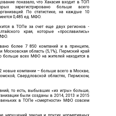
ование показало, что Хакасия входит в ТОП
орых зарегистрировано больше всего
рганизаций. По статистике, на каждые 10
еется 0,485 ед. МФО.
ржится в ТОПе за счет еще двух регионов -
лтайского края, которые «прославились»
МФО.
вано более 7 850 компаний и в принципе,
 Московская область (5,1%), Пермский край
 Но больше всех МФО на жителей находится в
2 новые компании – больше всего в Москве,
омской, Свердловской областях, Пермском,
аний, то есть, выбывших «из игры» больше,
низации были созданы в 2014, 2013 и 2015
овеньких в ТОПе «смертности» МФО совсем
не нарушений закона и других нормативных