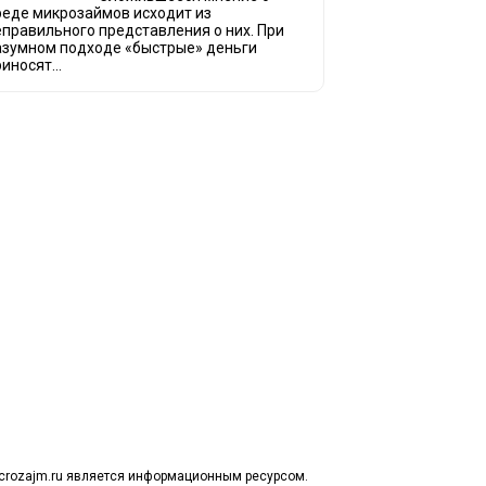
реде микрозаймов исходит из
еправильного представления о них. При
азумном подходе «быстрые» деньги
иносят...
инают обращаться за услугами в МФО - Микрофинансовые организации, кото
ймы.
ся тенденция роста подобных обращений, то МФО становится все больше с
омощи заемщику в выборе честной МФО.
о наш непредвзятый онлайн рейтинг МФО поможет оградить заемщи
рганизаций.
 является независимым онлайн рейтингом МФО вместе с новостями из мира 
заемщика.
icrozajm.ru является информационным ресурсом.