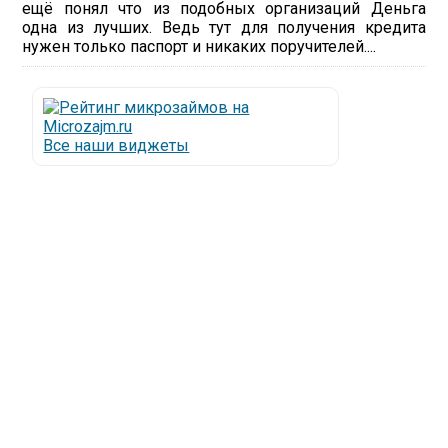
ещё понял что из подобных организаций Деньга
одна из лучших. Ведь тут для получения кредита
нужен только паспорт и никаких поручителей....
Все наши виджеты
Люди все чаще начинают обращаться за услугами в
МФО - Микрофинансовые организации, которые
специализируются на выдаче микрокредитов или
как их еще называют микрозаймы.
Так как наблюдается тенденция роста подобных
обращений, то МФО становится все больше с
каждым днем, как говорится, спрос рождает
предложение. Наш сайт создан для помощи
заемщику в выборе честной МФО.
Мы надеемся, что наш непредвзятый онлайн