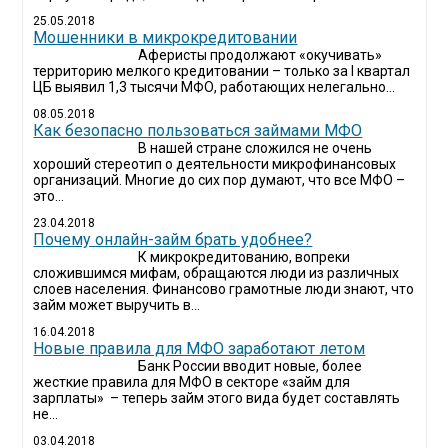
25.05.2018
Мошенники в микрокредитовании
Аферисты продолжают «окучивать»
территорию мелкого кредитовании – только за I квартал
ЦБ выявил 1,3 тысячи МФО, работающих нелегально...
08.05.2018
Как безопасно пользоваться займами МФО
В нашей стране сложился не очень
хороший стереотип о деятельности микрофинансовых
организаций. Многие до сих пор думают, что все МФО –
это...
23.04.2018
Почему онлайн-займ брать удобнее?
К микрокредитованию, вопреки
сложившимся мифам, обращаются люди из различных
слоев населения. Финансово грамотные люди знают, что
займ может выручить в...
16.04.2018
Новые правила для МФО заработают летом
Банк России вводит новые, более
жесткие правила для МФО в секторе «займ для
зарплаты» – теперь займ этого вида будет составлять
не...
03.04.2018