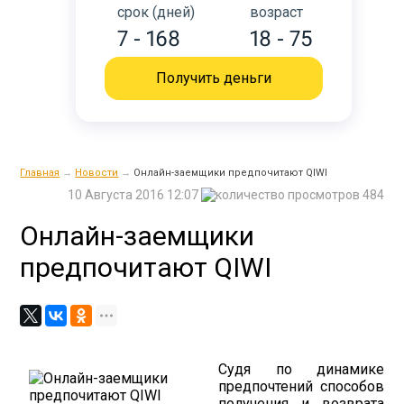
срок (дней)
возраст
7 - 168
18 - 75
Получить деньги
Главная
→
Новости
→
Онлайн-заемщики предпочитают QIWI
10 Августа 2016 12:07
484
Онлайн-заемщики
предпочитают QIWI
Судя по динамике
предпочтений способов
получения и возврата