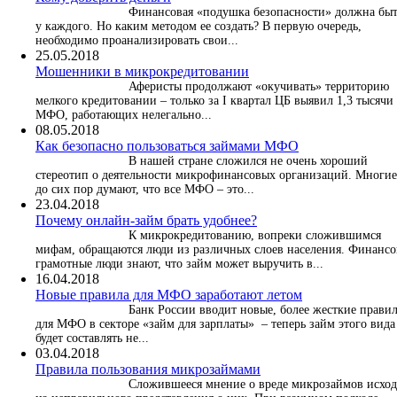
Финансовая «подушка безопасности» должна бы
у каждого. Но каким методом ее создать? В первую очередь,
необходимо проанализировать свои...
25.05.2018
Мошенники в микрокредитовании
Аферисты продолжают «окучивать» территорию
мелкого кредитовании – только за I квартал ЦБ выявил 1,3 тысячи
МФО, работающих нелегально...
08.05.2018
Как безопасно пользоваться займами МФО
В нашей стране сложился не очень хороший
стереотип о деятельности микрофинансовых организаций. Многие
до сих пор думают, что все МФО – это...
23.04.2018
Почему онлайн-займ брать удобнее?
К микрокредитованию, вопреки сложившимся
мифам, обращаются люди из различных слоев населения. Финансо
грамотные люди знают, что займ может выручить в...
16.04.2018
Новые правила для МФО заработают летом
Банк России вводит новые, более жесткие прави
для МФО в секторе «займ для зарплаты» – теперь займ этого вида
будет составлять не...
03.04.2018
​Правила пользования микрозаймами
Сложившееся мнение о вреде микрозаймов исхо