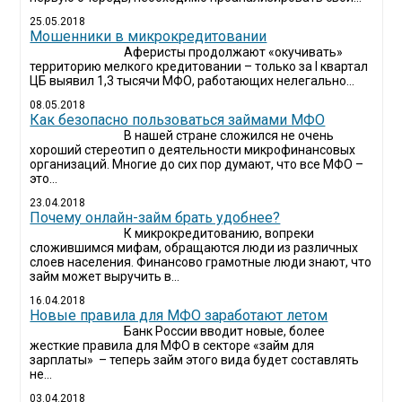
25.05.2018
Мошенники в микрокредитовании
Аферисты продолжают «окучивать»
территорию мелкого кредитовании – только за I квартал
ЦБ выявил 1,3 тысячи МФО, работающих нелегально...
08.05.2018
Как безопасно пользоваться займами МФО
В нашей стране сложился не очень
хороший стереотип о деятельности микрофинансовых
организаций. Многие до сих пор думают, что все МФО –
это...
23.04.2018
Почему онлайн-займ брать удобнее?
К микрокредитованию, вопреки
сложившимся мифам, обращаются люди из различных
слоев населения. Финансово грамотные люди знают, что
займ может выручить в...
16.04.2018
Новые правила для МФО заработают летом
Банк России вводит новые, более
жесткие правила для МФО в секторе «займ для
зарплаты» – теперь займ этого вида будет составлять
не...
03.04.2018