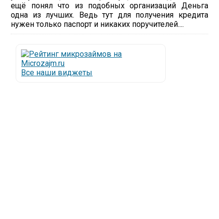
ещё понял что из подобных организаций Деньга
одна из лучших. Ведь тут для получения кредита
нужен только паспорт и никаких поручителей....
Все наши виджеты
Люди все чаще начинают обращаться за услугами в
МФО - Микрофинансовые организации, которые
специализируются на выдаче микрокредитов или
как их еще называют микрозаймы.
Так как наблюдается тенденция роста подобных
обращений, то МФО становится все больше с
каждым днем, как говорится, спрос рождает
предложение. Наш сайт создан для помощи
заемщику в выборе честной МФО.
Мы надеемся, что наш непредвзятый онлайн