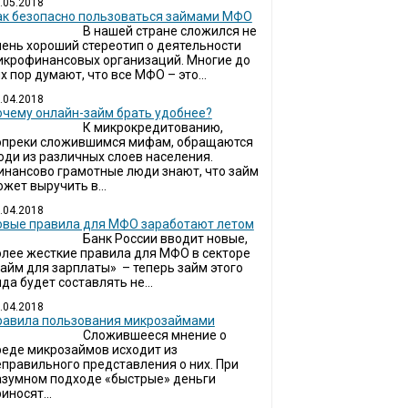
.05.2018
ак безопасно пользоваться займами МФО
В нашей стране сложился не
чень хороший стереотип о деятельности
икрофинансовых организаций. Многие до
х пор думают, что все МФО – это...
.04.2018
очему онлайн-займ брать удобнее?
К микрокредитованию,
опреки сложившимся мифам, обращаются
юди из различных слоев населения.
инансово грамотные люди знают, что займ
жет выручить в...
.04.2018
овые правила для МФО заработают летом
Банк России вводит новые,
олее жесткие правила для МФО в секторе
займ для зарплаты» – теперь займ этого
да будет составлять не...
.04.2018
Правила пользования микрозаймами
Сложившееся мнение о
реде микрозаймов исходит из
еправильного представления о них. При
азумном подходе «быстрые» деньги
иносят...