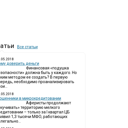
атьи
Все статьи
.05.2018
ому доверить деньги
Финансовая «подушка
езопасности» должна быть у каждого. Но
аким методом ее создать? В первую
чередь, необходимо проанализировать
ои...
.05.2018
ошенники в микрокредитовании
Аферисты продолжают
окучивать» территорию мелкого
едитовании – только за I квартал ЦБ
ыявил 1,3 тысячи МФО, работающих
легально...