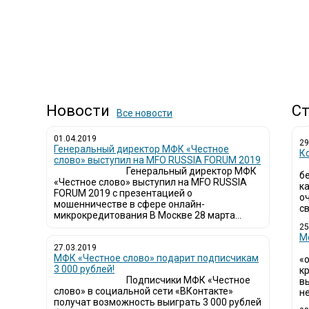
Новости
Ст
Все новости
01.04.2019
29
Генеральный директор МФК «Честное
К
слово» выступил на MFO RUSSIA FORUM 2019
Генеральный директор МФК
б
«Честное слово» выступил на MFO RUSSIA
к
FORUM 2019 с презентацией о
о
мошенничестве в сфере онлайн-
св
микрокредитования В Москве 28 марта...
25
М
27.03.2019
МФК «Честное слово» подарит подписчикам
«
3 000 рублей!
кр
Подписчики МФК «Честное
в
слово» в социальной сети «ВКонтакте»
не
получат возможность выиграть 3 000 рублей