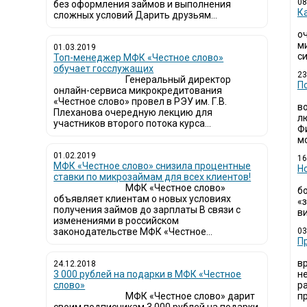
08
без оформления займов и выполнения
К
сложных условий Дарить друзьям...
о
м
01.03.2019
си
Топ-менеджер МФК «Честное слово»
обучает госслужащих
23
Генеральный директор
П
онлайн-сервиса микрокредитования
«Честное слово» провел в РЭУ им. Г.В.
в
Плеханова очередную лекцию для
л
участников второго потока курса...
Ф
мо
01.02.2019
16
МФК «Честное слово» снизила процентные
Н
ставки по микрозаймам для всех клиентов!
МФК «Честное слово»
б
объявляет клиентам о новых условиях
«
получения займов до зарплаты В связи с
ви
изменениями в российском
законодательстве МФК «Честное...
03
​
в
24.12.2018
3 000 рублей на подарки в МФК «Честное
н
слово»
р
МФК «Честное слово» дарит
пр