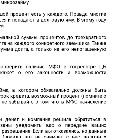
ой процент есть у каждого. Правда многие
ься и попадают в долговую яму. В этому году
й.
имальной суммы процентов до трехкратного
лга на каждого конкретного заемщика. Также
сумма долга, а только на его непогашенную
 проверить наличие МФО в госреестре ЦБ
 скажет о его законности и возможности
айма, в котором обязательно должны быть
срок кредита, возможный процент (помните о
 не забывайте о том, что в МФО начисление
и денег и компания решила обратиться в
бязаны уведомить вас о передаче ваших
о разрешение. Если вы отказались, но данные
 (правда это не снимает с вас долговых