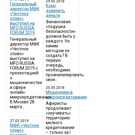
29.05.2018
Генеральный
Кому
директор МФК
доверить
«Честное
деньги
слово»
Финансовая
выступил на
«подушка
MFO RUSSIA
безопасности»
FORUM 2019
должна быть у
Генеральный
каждого. Но
директор МФК
каким
«Честное
методом ее
слово»
создать? В
выступил на
первую
MFO RUSSIA
очередь,
FORUM 2019 с
необходимо
презентацией
проанализировать
о
свои...
мошенничестве
в сфере
25.05.2018
онлайн-
Мошенники в
микрокредитования
микрокредитовании
В Москве 28
Аферисты
марта...
продолжают
«окучивать»
территорию
27.03.2019
мелкого
МФК «Честное
кредитовании
слово»
– только за I