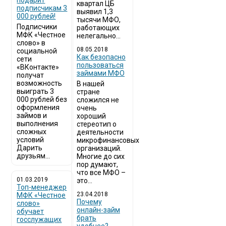
подарит
квартал ЦБ
подписчикам 3
выявил 1,3
000 рублей!
тысячи МФО,
Подписчики
работающих
МФК «Честное
нелегально...
слово» в
08.05.2018
социальной
Как безопасно
сети
пользоваться
«ВКонтакте»
займами МФО
получат
возможность
В нашей
выиграть 3
стране
000 рублей без
сложился не
оформления
очень
займов и
хороший
выполнения
стереотип о
сложных
деятельности
условий
микрофинансовых
Дарить
организаций.
друзьям...
Многие до сих
пор думают,
что все МФО –
01.03.2019
это...
Топ-менеджер
23.04.2018
МФК «Честное
Почему
слово»
онлайн-займ
обучает
брать
госслужащих