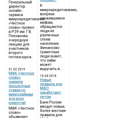
удобнее?
Генеральный
К
директор
микрокредитованию,
онлайн-
вопреки
сервиса
сложившимся
микрокредитования
мифам,
«Честное
обращаются
слово» провел
люди из
в РЭУ им. Г.В.
различных
Плеханова
слоев
очередную
населения.
лекцию для
Финансово
участников
грамотные
второго
люди знают,
потока курса...
что займ
может
выручить в...
01.02.2019
МФК «Честное
16.04.2018
слово»
Новые
снизила
правила для
процентные
МФО
ставки по
заработают
микрозаймам
летом
для всех
Банк России
клиентов!
вводит новые,
МФК «Честное
более жесткие
слово»
правила для
объявляет