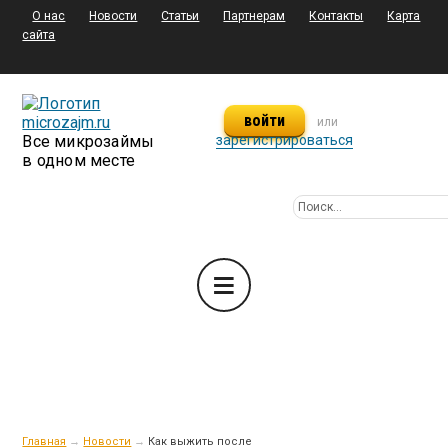
О нас
Новости
Статьи
Партнерам
Контакты
Карта
сайта
войти
или
Все микрозаймы
зарегистрироваться
в одном месте
Главная
→
Новости
→
Как выжить после