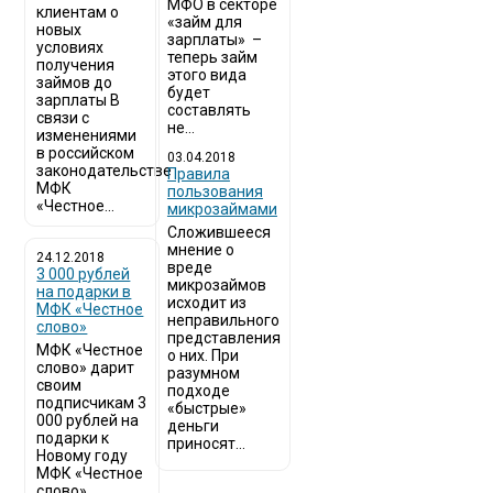
МФО в секторе
клиентам о
«займ для
новых
зарплаты» –
условиях
теперь займ
получения
этого вида
займов до
будет
зарплаты В
составлять
связи с
не...
изменениями
в российском
03.04.2018
законодательстве
​Правила
МФК
пользования
«Честное...
микрозаймами
Сложившееся
мнение о
24.12.2018
вреде
3 000 рублей
микрозаймов
на подарки в
исходит из
МФК «Честное
неправильного
слово»
представления
МФК «Честное
о них. При
слово» дарит
разумном
своим
подходе
подписчикам 3
«быстрые»
000 рублей на
деньги
подарки к
приносят...
Новому году
МФК «Честное
слово»