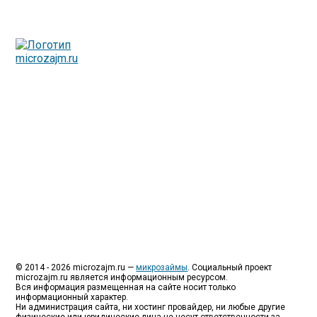
Люди все чаще начинают обращаться за услугами в
МФО - Микрофинансовые организации, которые
специализируются на выдаче микрокредитов или как
их еще называют микрозаймы.
Так как наблюдается тенденция роста подобных
обращений, то МФО становится все больше с
каждым днем, как говорится, спрос рождает
предложение. Наш сайт создан для помощи
заемщику в выборе честной МФО.
Мы надеемся, что наш непредвзятый онлайн рейтинг
МФО поможет оградить заемщика от мошенников,
скрытых комиссий и просто нечестных
микрофинансовых организаций.
Сайт microzajm.ru является независимым онлайн
рейтингом МФО вместе с новостями из мира
микрокредитования, а также с полезной и довольно
интересной информацией для заемщика.
© 2014 - 2026 microzajm.ru —
микрозаймы
. Социальный проект
microzajm.ru является информационным ресурсом.
Вся информация размещенная на сайте носит только
информационный характер.
Ни администрация сайта, ни хостинг провайдер, ни любые другие