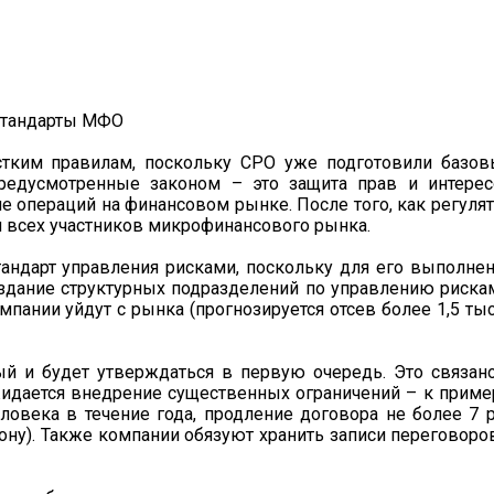
тким правилам, поскольку СРО уже подготовили базов
предусмотренные законом – это защита прав и интере
 операций на финансовом рынке. После того, как регуля
я всех участников микрофинансового рынка.
андарт управления рисками, поскольку для его выполне
оздание структурных подразделений по управлению риска
мпании уйдут с рынка (прогнозируется отсев более 1,5 ты
рый и будет утверждаться в первую очередь. Это связан
дается внедрение существенных ограничений – к приме
ловека в течение года, продление договора не более 7 
ну). Также компании обязуют хранить записи переговоро