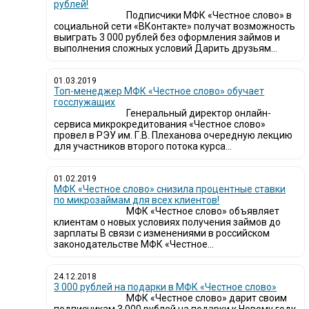
рублей!
Подписчики МФК «Честное слово» в
социальной сети «ВКонтакте» получат возможность
выиграть 3 000 рублей без оформления займов и
выполнения сложных условий Дарить друзьям...
01.03.2019
Топ-менеджер МФК «Честное слово» обучает
госслужащих
Генеральный директор онлайн-
сервиса микрокредитования «Честное слово»
провел в РЭУ им. Г.В. Плеханова очередную лекцию
для участников второго потока курса...
01.02.2019
МФК «Честное слово» снизила процентные ставки
по микрозаймам для всех клиентов!
МФК «Честное слово» объявляет
клиентам о новых условиях получения займов до
зарплаты В связи с изменениями в российском
законодательстве МФК «Честное...
24.12.2018
3 000 рублей на подарки в МФК «Честное слово»
МФК «Честное слово» дарит своим