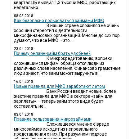
квартал ЦБ выявил 1,3 тысячи МФО, работающих
нелегально...
08.05.2018
Как безопасно пользоваться займами МФО
В нашей стране сложился не очень
хороший стереотип о деятельности
микрофинансовых организаций. Многие до сих пор
думают, что все МФО – это...
23.04.2018
Почему онлайн-займ брать удобнее?
К микрокредитованию, вопреки
сложившимся мифам, обращаются люди из
различных слоев населения. Финансово грамотные
люди знают, что займ может выручить в...
16.04.2018
Новые правила для МФО заработают летом
Банк России вводит новые, более
жесткие правила для МФО в секторе «займ для
зарплаты» – теперь займ этого вида будет
составлять не...
03.04.2018
​Правила пользования микрозаймами
Сложившееся мнение о вреде
микрозаймов исходит из неправильного
представления о них. При разумном подходе