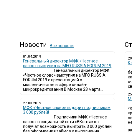
Новости
Ст
Все новости
01.04.2019
29
Генеральный директор МФК «Честное
К
слово» выступил на MFO RUSSIA FORUM 2019
Генеральный директор МФК
б
«Честное слово» выступил на MFO RUSSIA
к
FORUM 2019 с презентацией о
о
мошенничестве в сфере онлайн-
св
микрокредитования В Москве 28 марта...
25
М
27.03.2019
МФК «Честное слово» подарит подписчикам
«
3 000 рублей!
кр
Подписчики МФК «Честное
в
слово» в социальной сети «ВКонтакте»
не
получат возможность выиграть 3 000 рублей
08
без оформления займов и выполнения