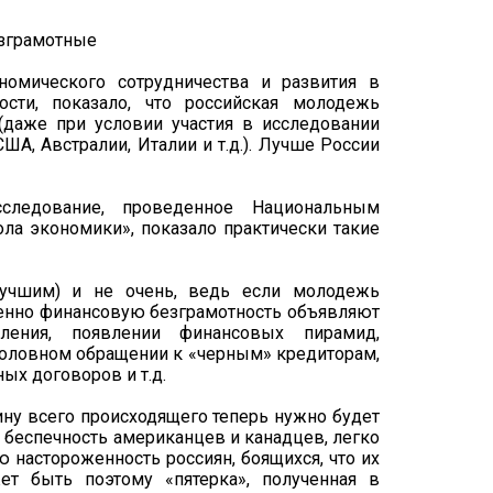
номического сотрудничества и развития в
ости, показало, что российская молодежь
(даже при условии участия в исследовании
ША, Австралии, Италии и т.д.). Лучше России
следование, проведенное Национальным
а экономики», показало практически такие
лучшим) и не очень, ведь если молодежь
менно финансовую безграмотность объявляют
еления, появлении финансовых пирамид,
головном обращении к «черным» кредиторам,
ых договоров и т.д.
ину всего происходящего теперь нужно будет
ть беспечность американцев и канадцев, легко
настороженность россиян, боящихся, что их
ет быть поэтому «пятерка», полученная в