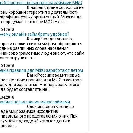
ак безопасно пользоваться займами МФО
В нашей стране сложился не
чень хороший стереотип о деятельности
икрофинансовых организаций. Многие до
х пор думают, что все МФО – это...
.04.2018
очему онлайн-займ брать удобнее?
К микрокредитованию,
опреки сложившимся мифам, обращаются
юди из различных слоев населения.
инансово грамотные люди знают, что займ
жет выручить в...
.04.2018
овые правила для МФО заработают летом
Банк России вводит новые,
олее жесткие правила для МФО в секторе
займ для зарплаты» – теперь займ этого
да будет составлять не...
.04.2018
Правила пользования микрозаймами
Сложившееся мнение о
реде микрозаймов исходит из
еправильного представления о них. При
азумном подходе «быстрые» деньги
иносят...