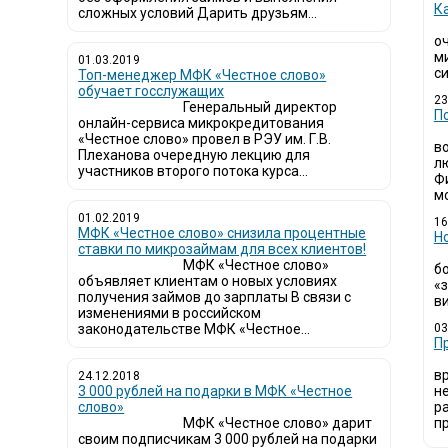
К
сложных условий Дарить друзьям...
о
м
01.03.2019
си
Топ-менеджер МФК «Честное слово»
обучает госслужащих
23
Генеральный директор
П
онлайн-сервиса микрокредитования
«Честное слово» провел в РЭУ им. Г.В.
в
Плеханова очередную лекцию для
л
участников второго потока курса...
Ф
мо
01.02.2019
16
МФК «Честное слово» снизила процентные
Н
ставки по микрозаймам для всех клиентов!
МФК «Честное слово»
б
объявляет клиентам о новых условиях
«
получения займов до зарплаты В связи с
ви
изменениями в российском
законодательстве МФК «Честное...
03
​
в
24.12.2018
3 000 рублей на подарки в МФК «Честное
н
слово»
р
МФК «Честное слово» дарит
пр
своим подписчикам 3 000 рублей на подарки