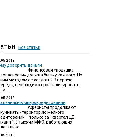
атьи
Все статьи
.05.2018
ому доверить деньги
Финансовая «подушка
езопасности» должна быть у каждого. Но
аким методом ее создать? В первую
чередь, необходимо проанализировать
ои...
.05.2018
ошенники в микрокредитовании
Аферисты продолжают
окучивать» территорию мелкого
едитовании – только за I квартал ЦБ
ыявил 1,3 тысячи МФО, работающих
легально...
.05.2018