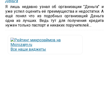
Деньга
Я лишь недавно узнал об организации "Деньга" и
уже успел оценить её преимущества и недостатки. А
ещё понял что из подобных организаций Деньга
одна из лучших. Ведь тут для получения кредита
нужен только паспорт и никаких поручителей....
Все наши виджеты
Люди все чаще начинают обращаться за услугами в
МФО - Микрофинансовые организации, которые
специализируются на выдаче микрокредитов или
как их еще называют микрозаймы.
Так как наблюдается тенденция роста подобных
обращений, то МФО становится все больше с
каждым днем, как говорится, спрос рождает