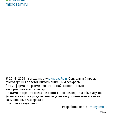
МФО - Микрофинансовые организации, которые
специализируются на выдаче микрокредитов или как
их еще называют микрозаймы.
Так как наблюдается тенденция роста подобных
обращений, то МФО становится все больше с
каждым днем, как говорится, спрос рождает
предложение. Наш сайт создан для помощи
заемщику в выборе честной МФО.
Мы надеемся, что наш непредвзятый онлайн рейтинг
МФО поможет оградить заемщика от мошенников,
скрытых комиссий и просто нечестных
микрофинансовых организаций.
Сайт microzajm.ru является независимым онлайн
рейтингом МФО вместе с новостями из мира
микрокредитования, а также с полезной и довольно
интересной информацией для заемщика.
© 2014 - 2026 microzajm.ru —
микрозаймы
. Социальный проект
microzajm.ru является информационным ресурсом.
Вся информация размещенная на сайте носит только
информационный характер.
Ни администрация сайта, ни хостинг провайдер, ни любые другие
физические или юридические лица не несут ответственности за
размещенные материалы.
Все права защищены.
Разработка сайта -
manycms.ru