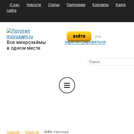
О нас
Новости
Статьи
Партнерам
Контакты
Карта
сайта
войти
или
Все микрозаймы
зарегистрироваться
в одном месте
Главная
→
Новости
→
МФК «Честное