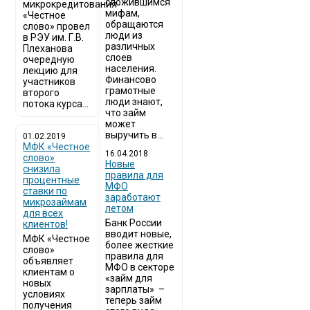
сложившимся
микрокредитования
мифам,
«Честное
обращаются
слово» провел
люди из
в РЭУ им. Г.В.
различных
Плеханова
слоев
очередную
населения.
лекцию для
Финансово
участников
грамотные
второго
люди знают,
потока курса...
что займ
может
выручить в...
01.02.2019
МФК «Честное
16.04.2018
слово»
Новые
снизила
правила для
процентные
МФО
ставки по
заработают
микрозаймам
летом
для всех
Банк России
клиентов!
вводит новые,
МФК «Честное
более жесткие
слово»
правила для
объявляет
МФО в секторе
клиентам о
«займ для
новых
зарплаты» –
условиях
теперь займ
получения