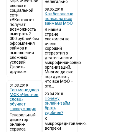
МФК «Честное
нелегально...
слово» в
08.05.2018
социальной
Как безопасно
сети
пользоваться
«ВКонтакте»
займами МФО
получат
возможность
В нашей
выиграть 3
стране
000 рублей без
сложился не
оформления
очень
займов и
хороший
выполнения
стереотип о
сложных
деятельности
условий
микрофинансовых
Дарить
организаций.
друзьям...
Многие до сих
пор думают,
что все МФО –
01.03.2019
это...
Топ-менеджер
23.04.2018
МФК «Честное
Почему
слово»
онлайн-займ
обучает
брать
госслужащих
удобнее?
Генеральный
К
директор
микрокредитованию,
онлайн-
вопреки
сервиса