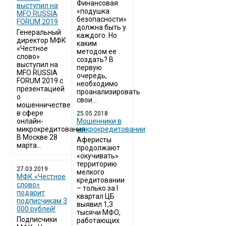
Финансовая
выступил на
«подушка
MFO RUSSIA
безопасности»
FORUM 2019
должна быть у
Генеральный
каждого. Но
директор МФК
каким
«Честное
методом ее
слово»
создать? В
выступил на
первую
MFO RUSSIA
очередь,
FORUM 2019 с
необходимо
презентацией
проанализировать
о
свои...
мошенничестве
в сфере
25.05.2018
онлайн-
Мошенники в
микрокредитования
микрокредитовании
В Москве 28
Аферисты
марта...
продолжают
«окучивать»
территорию
27.03.2019
мелкого
МФК «Честное
кредитовании
слово»
– только за I
подарит
квартал ЦБ
подписчикам 3
выявил 1,3
000 рублей!
тысячи МФО,
Подписчики
работающих