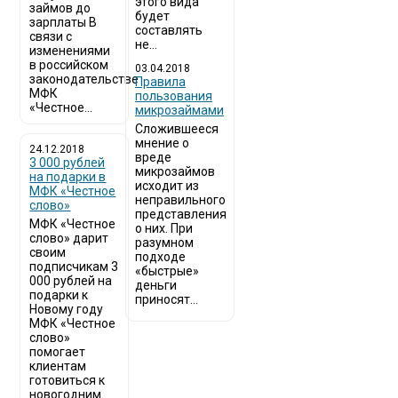
этого вида
займов до
будет
зарплаты В
составлять
связи с
не...
изменениями
в российском
03.04.2018
законодательстве
​Правила
МФК
пользования
«Честное...
микрозаймами
Сложившееся
мнение о
24.12.2018
вреде
3 000 рублей
микрозаймов
на подарки в
исходит из
МФК «Честное
неправильного
слово»
представления
МФК «Честное
о них. При
слово» дарит
разумном
своим
подходе
подписчикам 3
«быстрые»
000 рублей на
деньги
подарки к
приносят...
Новому году
МФК «Честное
слово»
помогает
клиентам
готовиться к
новогодним...