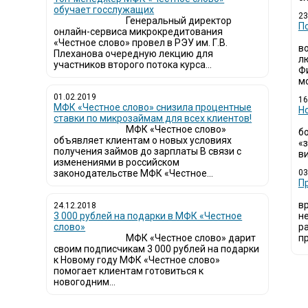
обучает госслужащих
23
Генеральный директор
П
онлайн-сервиса микрокредитования
«Честное слово» провел в РЭУ им. Г.В.
в
Плеханова очередную лекцию для
л
участников второго потока курса...
Ф
мо
01.02.2019
16
МФК «Честное слово» снизила процентные
Н
ставки по микрозаймам для всех клиентов!
МФК «Честное слово»
б
объявляет клиентам о новых условиях
«
получения займов до зарплаты В связи с
ви
изменениями в российском
законодательстве МФК «Честное...
03
​
в
24.12.2018
3 000 рублей на подарки в МФК «Честное
н
слово»
р
МФК «Честное слово» дарит
пр
своим подписчикам 3 000 рублей на подарки
к Новому году МФК «Честное слово»
помогает клиентам готовиться к
новогодним...