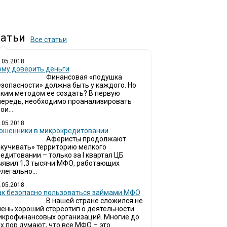
атьи
Все статьи
.05.2018
ому доверить деньги
Финансовая «подушка
езопасности» должна быть у каждого. Но
аким методом ее создать? В первую
чередь, необходимо проанализировать
ои...
.05.2018
ошенники в микрокредитовании
Аферисты продолжают
окучивать» территорию мелкого
едитовании – только за I квартал ЦБ
ыявил 1,3 тысячи МФО, работающих
легально...
.05.2018
ак безопасно пользоваться займами МФО
В нашей стране сложился не
чень хороший стереотип о деятельности
икрофинансовых организаций. Многие до
х пор думают, что все МФО – это...