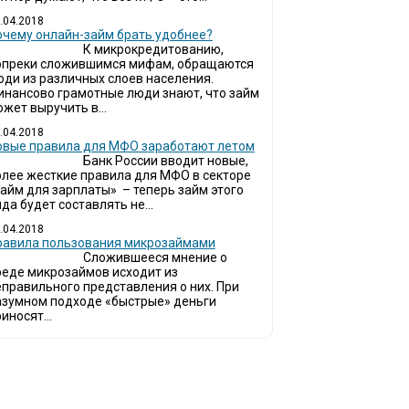
.04.2018
очему онлайн-займ брать удобнее?
К микрокредитованию,
опреки сложившимся мифам, обращаются
юди из различных слоев населения.
инансово грамотные люди знают, что займ
жет выручить в...
.04.2018
овые правила для МФО заработают летом
Банк России вводит новые,
олее жесткие правила для МФО в секторе
займ для зарплаты» – теперь займ этого
да будет составлять не...
.04.2018
Правила пользования микрозаймами
Сложившееся мнение о
реде микрозаймов исходит из
еправильного представления о них. При
азумном подходе «быстрые» деньги
иносят...