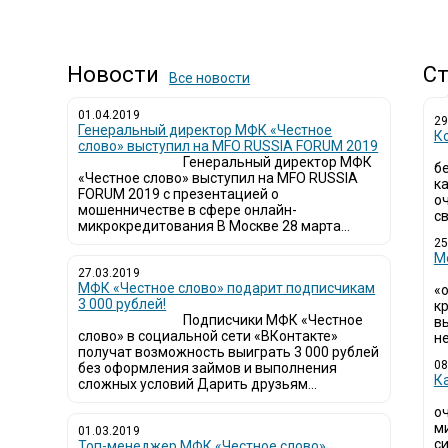
Новости
Ст
Все новости
01.04.2019
29
Генеральный директор МФК «Честное
К
слово» выступил на MFO RUSSIA FORUM 2019
Генеральный директор МФК
б
«Честное слово» выступил на MFO RUSSIA
к
FORUM 2019 с презентацией о
о
мошенничестве в сфере онлайн-
св
микрокредитования В Москве 28 марта...
25
М
27.03.2019
МФК «Честное слово» подарит подписчикам
«
3 000 рублей!
кр
Подписчики МФК «Честное
в
слово» в социальной сети «ВКонтакте»
не
получат возможность выиграть 3 000 рублей
08
без оформления займов и выполнения
К
сложных условий Дарить друзьям...
о
м
01.03.2019
си
Топ-менеджер МФК «Честное слово»