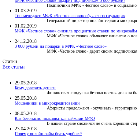
МФК «Честное слово» подарит подписчикам 3 000 рублей!
Подписчики МФК «Честное слово» в социальной
01.03.2019
Топ-менеджер МФК «Честное слово» обучает госслужащих
Генеральный директор онлайн-сервиса микрокре
01.02.2019
МФК «Честное слово» снизила процентные ставки по микрозайма
МФК «Честное слово» объявляет клиентам о нов
24.12.2018
3 000 рублей на подарки в МФК «Честное слово»
МФК «Честное слово» дарит своим подписчикам 
Статьи
Все статьи
29.05.2018
Кому доверить деньги
Финансовая «подушка безопасности» должна быт
25.05.2018
Мошенники в микрокредитовании
Аферисты продолжают «окучивать» территорию м
08.05.2018
Как безопасно пользоваться займами МФО
В нашей стране сложился не очень хороший сте
23.04.2018
Почему онлайн-займ брать удобнее?