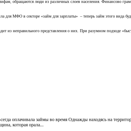
фам, обращаются люди из различных слоев населения. Финансово грамот
а для МФО в секторе «займ для зарплаты» – теперь займ этого вида буде
ит из неправильного представления о них. При разумном подходе «быст
Всегда оплачивала займы во время Однажды находясь на террито
ина, которая орала...