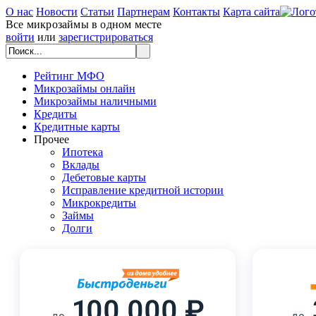
О нас
Новости
Статьи
Партнерам
Контакты
Карта сайта
Все микрозаймы в одном месте
войти
или
зарегистрироваться
Рейтинг МФО
Микрозаймы онлайн
Микрозаймы наличными
Кредиты
Кредитные карты
Прочее
Ипотека
Вклады
Дебетовые карты
Исправление кредитной истории
Микрокредиты
Займы
Долги
100 000 ₽