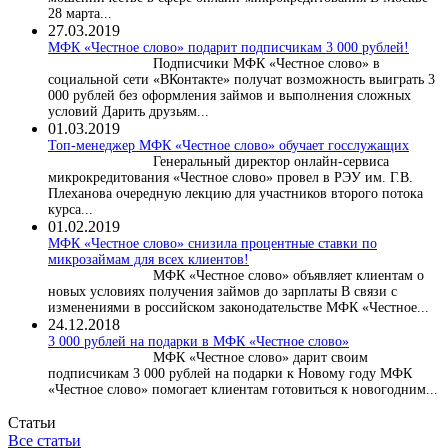
28 марта...
27.03.2019
МФК «Честное слово» подарит подписчикам 3 000 рублей!
Подписчики МФК «Честное слово» в
социальной сети «ВКонтакте» получат возможность выиграть 3
000 рублей без оформления займов и выполнения сложных
условий Дарить друзьям...
01.03.2019
Топ-менеджер МФК «Честное слово» обучает госслужащих
Генеральный директор онлайн-сервиса
микрокредитования «Честное слово» провел в РЭУ им. Г.В.
Плеханова очередную лекцию для участников второго потока
курса...
01.02.2019
МФК «Честное слово» снизила процентные ставки по
микрозаймам для всех клиентов!
МФК «Честное слово» объявляет клиентам о
новых условиях получения займов до зарплаты В связи с
изменениями в российском законодательстве МФК «Честное...
24.12.2018
3 000 рублей на подарки в МФК «Честное слово»
МФК «Честное слово» дарит своим
подписчикам 3 000 рублей на подарки к Новому году МФК
«Честное слово» помогает клиентам готовиться к новогодним...
Статьи
Все статьи