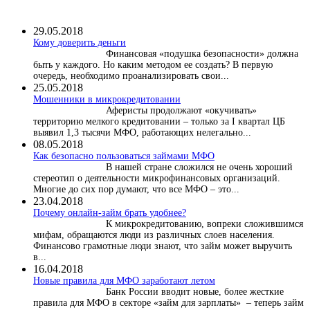
29.05.2018
Кому доверить деньги
Финансовая «подушка безопасности» должна
быть у каждого. Но каким методом ее создать? В первую
очередь, необходимо проанализировать свои...
25.05.2018
Мошенники в микрокредитовании
Аферисты продолжают «окучивать»
территорию мелкого кредитовании – только за I квартал ЦБ
выявил 1,3 тысячи МФО, работающих нелегально...
08.05.2018
Как безопасно пользоваться займами МФО
В нашей стране сложился не очень хороший
стереотип о деятельности микрофинансовых организаций.
Многие до сих пор думают, что все МФО – это...
23.04.2018
Почему онлайн-займ брать удобнее?
К микрокредитованию, вопреки сложившимся
мифам, обращаются люди из различных слоев населения.
Финансово грамотные люди знают, что займ может выручить
в...
16.04.2018
Новые правила для МФО заработают летом
Банк России вводит новые, более жесткие
правила для МФО в секторе «займ для зарплаты» – теперь займ