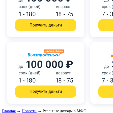
до
до
срок (дней)
возраст
срок 
1 - 180
18 - 75
7 - 
Получить деньги
100 000 ₽
до
до
срок (дней)
возраст
срок 
1 - 180
18 - 75
7 - 
Получить деньги
Главная
→
Новости
→
​Реальные доходы в МФО