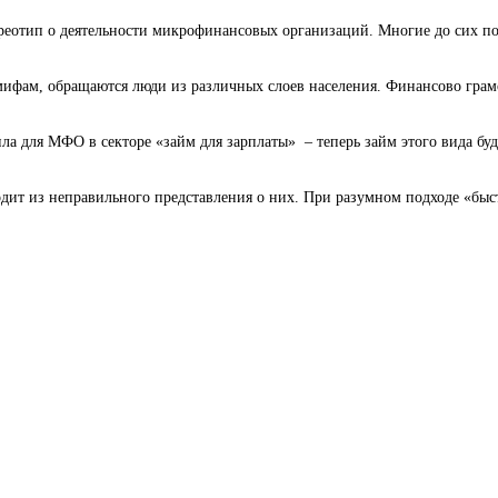
реотип о деятельности микрофинансовых организаций. Многие до сих пор
фам, обращаются люди из различных слоев населения. Финансово грамот
а для МФО в секторе «займ для зарплаты» – теперь займ этого вида буде
ит из неправильного представления о них. При разумном подходе «быст