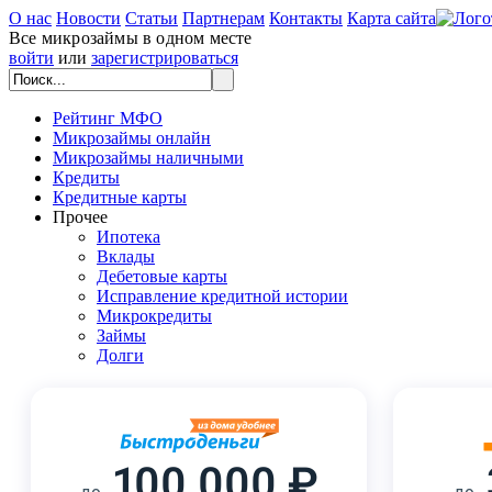
О нас
Новости
Статьи
Партнерам
Контакты
Карта сайта
Все микрозаймы в одном месте
войти
или
зарегистрироваться
Рейтинг МФО
Микрозаймы онлайн
Микрозаймы наличными
Кредиты
Кредитные карты
Прочее
Ипотека
Вклады
Дебетовые карты
Исправление кредитной истории
Микрокредиты
Займы
Долги
100 000 ₽