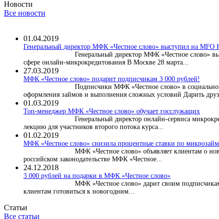
Новости
Все новости
01.04.2019
Генеральный директор МФК «Честное слово» выступил на MF
Генеральный директор МФК «Честное слово» в
сфере онлайн-микрокредитования В Москве 28 марта...
27.03.2019
МФК «Честное слово» подарит подписчикам 3 000 рублей!
Подписчики МФК «Честное слово» в социальной
оформления займов и выполнения сложных условий Дарить друз
01.03.2019
Топ-менеджер МФК «Честное слово» обучает госслужащих
Генеральный директор онлайн-сервиса микрокре
лекцию для участников второго потока курса...
01.02.2019
МФК «Честное слово» снизила процентные ставки по микрозайма
МФК «Честное слово» объявляет клиентам о нов
российском законодательстве МФК «Честное...
24.12.2018
3 000 рублей на подарки в МФК «Честное слово»
МФК «Честное слово» дарит своим подписчикам
клиентам готовиться к новогодним...
Статьи
Все статьи