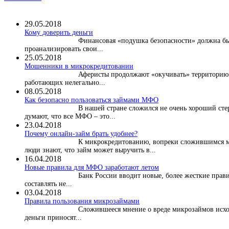
29.05.2018
Кому доверить деньги
Финансовая «подушка безопасности» должна быт
проанализировать свои...
25.05.2018
Мошенники в микрокредитовании
Аферисты продолжают «окучивать» территорию м
работающих нелегально...
08.05.2018
Как безопасно пользоваться займами МФО
В нашей стране сложился не очень хороший ст
думают, что все МФО – это...
23.04.2018
Почему онлайн-займ брать удобнее?
К микрокредитованию, вопреки сложившимся м
люди знают, что займ может выручить в...
16.04.2018
Новые правила для МФО заработают летом
Банк России вводит новые, более жесткие прави
составлять не...
03.04.2018
​Правила пользования микрозаймами
Сложившееся мнение о вреде микрозаймов исхо
деньги приносят...