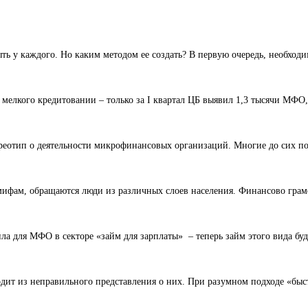
ь у каждого. Но каким методом ее создать? В первую очередь, необход
елкого кредитовании – только за I квартал ЦБ выявил 1,3 тысячи МФО,
ереотип о деятельности микрофинансовых организаций. Многие до сих п
ифам, обращаются люди из различных слоев населения. Финансово гра
ла для МФО в секторе «займ для зарплаты» – теперь займ этого вида буд
дит из неправильного представления о них. При разумном подходе «быс