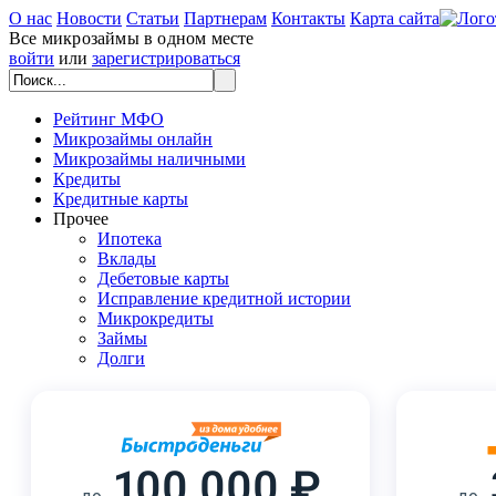
О нас
Новости
Статьи
Партнерам
Контакты
Карта сайта
Все микрозаймы в одном месте
войти
или
зарегистрироваться
Рейтинг МФО
Микрозаймы онлайн
Микрозаймы наличными
Кредиты
Кредитные карты
Прочее
Ипотека
Вклады
Дебетовые карты
Исправление кредитной истории
Микрокредиты
Займы
Долги
100 000 ₽