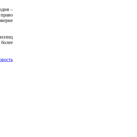
одня –
 право
оверие
физлиц
 более
овость