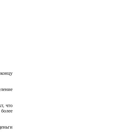
 концу
еление
т, что
 более
деньги