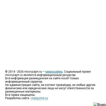
как их еще называют микрозаймы.
Так как наблюдается тенденция роста подобных
обращений, то МФО становится все больше с
каждым днем, как говорится, спрос рождает
предложение. Наш сайт создан для помощи
заемщику в выборе честной МФО.
Мы надеемся, что наш непредвзятый онлайн
рейтинг МФО поможет оградить заемщика от
мошенников, скрытых комиссий и просто нечестных
микрофинансовых организаций.
Сайт microzajm.ru является независимым онлайн
рейтингом МФО вместе с новостями из мира
микрокредитования, а также с полезной и довольно
интересной информацией для заемщика.
© 2014 - 2026 microzajm.ru —
микрозаймы
. Социальный проект
microzajm.ru является информационным ресурсом.
Вся информация размещенная на сайте носит только
информационный характер.
Ни администрация сайта, ни хостинг провайдер, ни любые другие
физические или юридические лица не несут ответственности за
размещенные материалы.
Все права защищены.
Разработка сайта -
manycms.ru