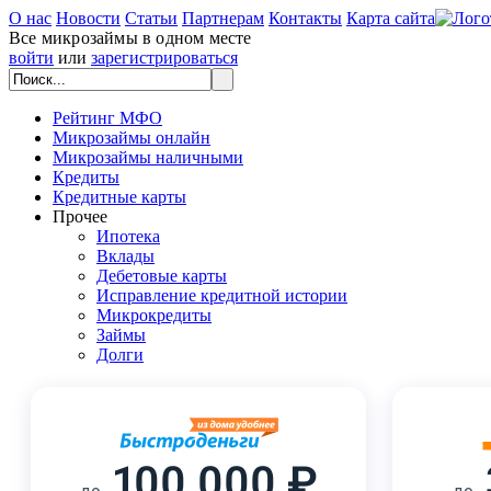
О нас
Новости
Статьи
Партнерам
Контакты
Карта сайта
Все микрозаймы в одном месте
войти
или
зарегистрироваться
Рейтинг МФО
Микрозаймы онлайн
Микрозаймы наличными
Кредиты
Кредитные карты
Прочее
Ипотека
Вклады
Дебетовые карты
Исправление кредитной истории
Микрокредиты
Займы
Долги
100 000 ₽