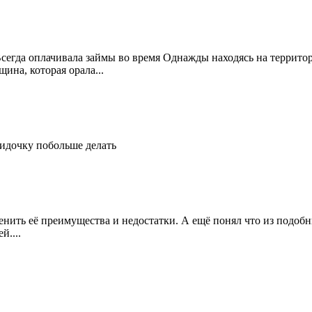
Всегда оплачивала займы во время Однажды находясь на террито
ина, которая орала...
идочку побольше делать
енить её преимущества и недостатки. А ещё понял что из подобн
й....