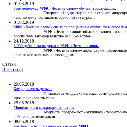
01.03.2019
Топ-менеджер МФК «Честное слово» обучает госслужащих
Генеральный директор онлайн-сервиса микрокре
лекцию для участников второго потока курса...
01.02.2019
МФК «Честное слово» снизила процентные ставки по микрозайма
МФК «Честное слово» объявляет клиентам о нов
российском законодательстве МФК «Честное...
24.12.2018
3 000 рублей на подарки в МФК «Честное слово»
МФК «Честное слово» дарит своим подписчикам
клиентам готовиться к новогодним...
Статьи
Все статьи
29.05.2018
Кому доверить деньги
Финансовая «подушка безопасности» должна быт
проанализировать свои...
25.05.2018
Мошенники в микрокредитовании
Аферисты продолжают «окучивать» территорию м
работающих нелегально...
08.05.2018
Как безопасно пользоваться займами МФО