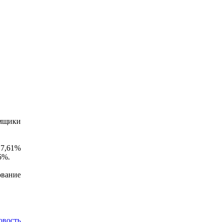
емщики
 7,61%
6%.
ование
овость