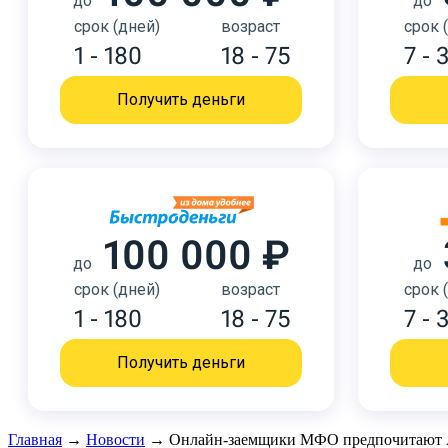
до
до
срок (дней)
возраст
срок 
1 - 180
18 - 75
7 - 
Получить деньги
100 000 ₽
до
до
срок (дней)
возраст
срок 
1 - 180
18 - 75
7 - 
Получить деньги
Главная
→
Новости
→
Онлайн-заемщики МФО предпочитают 