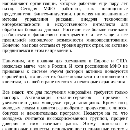
напоминают организации, которые работали еще пару лет
назад. Сегодня МФО работают, как полноценные
представители финтех-индустрии, применяя инновационные
методы управления рисками, внедряя технологии
кибербезопасности и искусственного интеллекта для
обработки больших данных. Россияне все больше начинают
разбираться в финансовых инструментах и все чаще и все
правильней используют возможности микрокредитования.
Конечно, мы пока отстаем от уровня других стран, но активно
продвигаемся в этом направлении.
Напомним, что правила для заемщиков в Европе и США
несколько мягче, чем в России. И хотя российские МФО не
привязаны к системе PayPal (которой активно пользуются
европейцы), что делает их более лояльными по отношению к
клиентам, в нашей стране имеются и некоторые ограничения.
Все знают, что для получения микрозайма требуется только
паспорт. Активизация онлайн-сервисов привело к
увеличению доли молодежи среди заемщиков. Кроме того,
молодым людям нравится разнообразие продуктовых линеек,
бонусов и накопительных программ. Несмотря на то, что
молодежь считается высокорискованной группой, процент
доверия к ним начинает расти. Этому помогают и
скоринговые процессы, использующие специальные системы