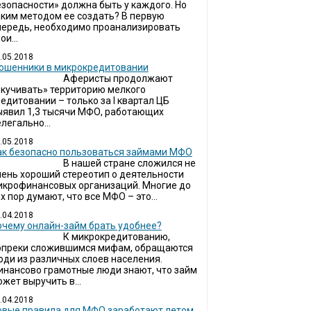
езопасности» должна быть у каждого. Но
аким методом ее создать? В первую
чередь, необходимо проанализировать
ои...
.05.2018
ошенники в микрокредитовании
Аферисты продолжают
окучивать» территорию мелкого
едитовании – только за I квартал ЦБ
ыявил 1,3 тысячи МФО, работающих
легально...
.05.2018
ак безопасно пользоваться займами МФО
В нашей стране сложился не
чень хороший стереотип о деятельности
икрофинансовых организаций. Многие до
х пор думают, что все МФО – это...
.04.2018
очему онлайн-займ брать удобнее?
К микрокредитованию,
опреки сложившимся мифам, обращаются
юди из различных слоев населения.
инансово грамотные люди знают, что займ
жет выручить в...
.04.2018
овые правила для МФО заработают летом