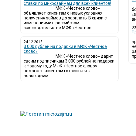
ставки по микрозаймам для всех клиентов!
МФК «Честное слово»
б
объявляет клиентам о новых условиях
«
получения займов до зарплаты В связи с
ви
изменениями в российском
законодательстве МФК «Честное...
03
​
в
24.12.2018
3 000 рублей на подарки в МФК «Честное
н
слово»
р
МФК «Честное слово» дарит
пр
своим подписчикам 3 000 рублей на подарки
к Новому году МФК «Честное слово»
помогает клиентам готовиться к
новогодним...
Люди все чаще нач
называют микроза
Так как наблюдает
сайт создан для п
Мы надеемся, чт
микрофинансовых о