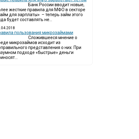
Банк России вводит новые,
олее жесткие правила для МФО в секторе
займ для зарплаты» – теперь займ этого
да будет составлять не...
.04.2018
Правила пользования микрозаймами
Сложившееся мнение о
реде микрозаймов исходит из
еправильного представления о них. При
азумном подходе «быстрые» деньги
иносят...
инают обращаться за услугами в МФО - Микрофинансовые организации, кото
ймы.
ся тенденция роста подобных обращений, то МФО становится все больше с
омощи заемщику в выборе честной МФО.
о наш непредвзятый онлайн рейтинг МФО поможет оградить заемщи
рганизаций.