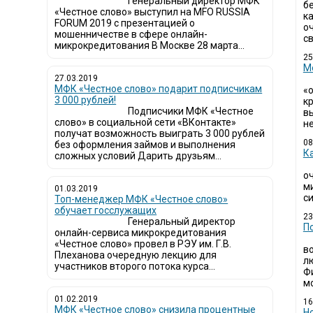
Генеральный директор МФК
б
«Честное слово» выступил на MFO RUSSIA
к
FORUM 2019 с презентацией о
о
мошенничестве в сфере онлайн-
св
микрокредитования В Москве 28 марта...
25
М
27.03.2019
МФК «Честное слово» подарит подписчикам
«
3 000 рублей!
кр
Подписчики МФК «Честное
в
слово» в социальной сети «ВКонтакте»
не
получат возможность выиграть 3 000 рублей
08
без оформления займов и выполнения
К
сложных условий Дарить друзьям...
о
м
01.03.2019
си
Топ-менеджер МФК «Честное слово»
обучает госслужащих
23
Генеральный директор
П
онлайн-сервиса микрокредитования
«Честное слово» провел в РЭУ им. Г.В.
в
Плеханова очередную лекцию для
л
участников второго потока курса...
Ф
мо
01.02.2019
16
МФК «Честное слово» снизила процентные
Н