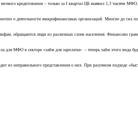
елкого кредитовании – только за I квартал ЦБ выявил 1,3 тысячи МФО,
реотип о деятельности микрофинансовых организаций. Многие до сих пор
фам, обращаются люди из различных слоев населения. Финансово грамот
а для МФО в секторе «займ для зарплаты» – теперь займ этого вида буде
ит из неправильного представления о них. При разумном подходе «быст