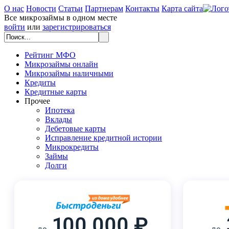
О нас
Новости
Статьи
Партнерам
Контакты
Карта сайта
Все микрозаймы в одном месте
войти
или
зарегистрироваться
Рейтинг МФО
Микрозаймы онлайн
Микрозаймы наличными
Кредиты
Кредитные карты
Прочее
Ипотека
Вклады
Дебетовые карты
Исправление кредитной истории
Микрокредиты
Займы
Долги
100 000 ₽