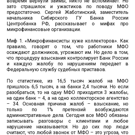
вовремя вернули займы, никто не вспоминает. Но
зато страшилок и ужастиков по поводу МФО
предостаточно. Сергей Жаботинский, заместитель
начальника Сибирского ГУ Банка России
Центробанка РФ, рассказывает о мифах про
микрофинансовые организации.
Миф 1. «Микрофинансисты хуже коллекторов». Как
правило, говорят о том, что работники МФО
осаждают должников, угрожают им. Но дело в том,
что процедуру взыскания контролирует Банк России
и каждую жалобу по нарушениям передает в
Федеральную службу судебных приставов.
По статистике, из 16,5 тысяч жалоб на МФО
пришлось 6,5 тысяч, а на банки 2,4 тысячи. Но если
разобраться, то на одну МФО приходится 3 жалобы,
на один банк – 4, а на одно коллекторское агентство
– 34. Основная причина жалоб – взыскание, но
только по 1% претензий возбуждаются
административные дела. Сегодня все МФО обязаны
записывать разговоры с клиентами и любое
нарушение наказывается. Но до сих пор люди
считают, что любой звонок от МФО – это угроза, что