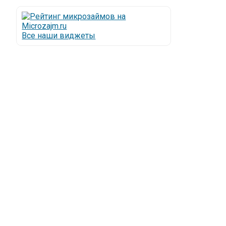
Все наши виджеты
Люди все чаще начинают обращаться за услугами в
МФО - Микрофинансовые организации, которые
специализируются на выдаче микрокредитов или
как их еще называют микрозаймы.
Так как наблюдается тенденция роста подобных
обращений, то МФО становится все больше с
каждым днем, как говорится, спрос рождает
предложение. Наш сайт создан для помощи
заемщику в выборе честной МФО.
Мы надеемся, что наш непредвзятый онлайн
рейтинг МФО поможет оградить заемщика от
мошенников, скрытых комиссий и просто нечестных
микрофинансовых организаций.
Сайт microzajm.ru является независимым онлайн