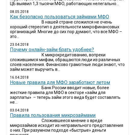
ЦБ выявил 1,3 тысячи МФО, работающих нелегально...
08.05.2018
Как безопасно пользоваться займами МФО
В нашей стране сложился не очень
хороший стереотип о деятельности микрофинансовых
организаций. Многие до сих пор думают, что все МФО –
это...
23.04.2018
Почему онлайн-займ брать удобнее?
К микрокредитованию, вопреки
сложившимся мифам, обращаются люди из различных
слоев населения. Финансово грамотные люди знают, что
займ может выручить в...
16.04.2018
Новые правила для МФО заработают летом
Банк России вводит новые, более
жесткие правила для МФО в секторе «займ для
зарплаты» – теперь займ этого вида будет составлять
не...
03.04.2018
​Правила пользования микрозаймами
Сложившееся мнение о вреде
микрозаймов исходит из неправильного представления
о них. При разумном подходе «быстрые» деньги