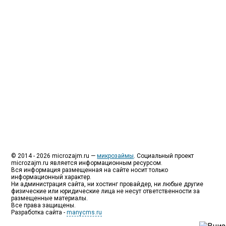
как их еще называют микрозаймы.
Так как наблюдается тенденция роста подобных
обращений, то МФО становится все больше с
каждым днем, как говорится, спрос рождает
предложение. Наш сайт создан для помощи
заемщику в выборе честной МФО.
Мы надеемся, что наш непредвзятый онлайн
рейтинг МФО поможет оградить заемщика от
мошенников, скрытых комиссий и просто нечестных
микрофинансовых организаций.
Сайт microzajm.ru является независимым онлайн
рейтингом МФО вместе с новостями из мира
микрокредитования, а также с полезной и довольно
интересной информацией для заемщика.
© 2014 - 2026 microzajm.ru —
микрозаймы
. Социальный проект
microzajm.ru является информационным ресурсом.
Вся информация размещенная на сайте носит только
информационный характер.
Ни администрация сайта, ни хостинг провайдер, ни любые другие
физические или юридические лица не несут ответственности за
размещенные материалы.
Все права защищены.
Разработка сайта -
manycms.ru