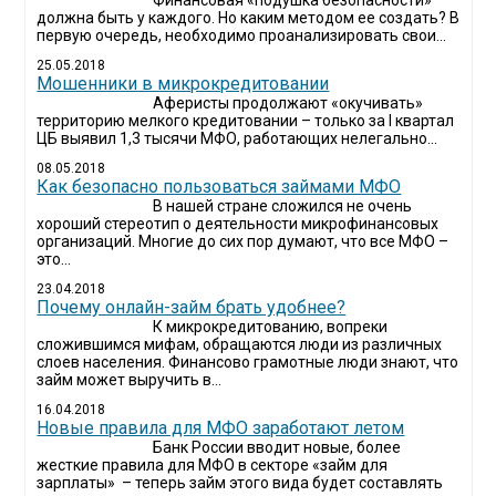
Финансовая «подушка безопасности»
должна быть у каждого. Но каким методом ее создать? В
первую очередь, необходимо проанализировать свои...
25.05.2018
Мошенники в микрокредитовании
Аферисты продолжают «окучивать»
территорию мелкого кредитовании – только за I квартал
ЦБ выявил 1,3 тысячи МФО, работающих нелегально...
08.05.2018
Как безопасно пользоваться займами МФО
В нашей стране сложился не очень
хороший стереотип о деятельности микрофинансовых
организаций. Многие до сих пор думают, что все МФО –
это...
23.04.2018
Почему онлайн-займ брать удобнее?
К микрокредитованию, вопреки
сложившимся мифам, обращаются люди из различных
слоев населения. Финансово грамотные люди знают, что
займ может выручить в...
16.04.2018
Новые правила для МФО заработают летом
Банк России вводит новые, более
жесткие правила для МФО в секторе «займ для
зарплаты» – теперь займ этого вида будет составлять