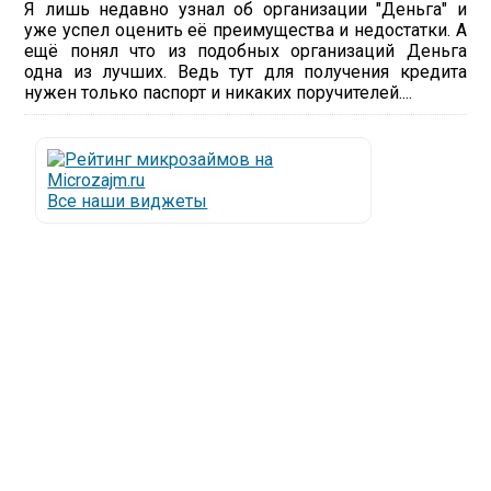
Я лишь недавно узнал об организации "Деньга" и
уже успел оценить её преимущества и недостатки. А
ещё понял что из подобных организаций Деньга
одна из лучших. Ведь тут для получения кредита
нужен только паспорт и никаких поручителей....
Все наши виджеты
Люди все чаще начинают обращаться за услугами в
МФО - Микрофинансовые организации, которые
специализируются на выдаче микрокредитов или
как их еще называют микрозаймы.
Так как наблюдается тенденция роста подобных
обращений, то МФО становится все больше с
каждым днем, как говорится, спрос рождает
предложение. Наш сайт создан для помощи