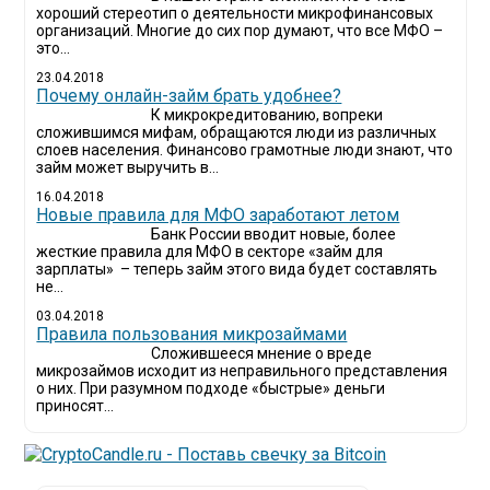
хороший стереотип о деятельности микрофинансовых
организаций. Многие до сих пор думают, что все МФО –
это...
23.04.2018
Почему онлайн-займ брать удобнее?
К микрокредитованию, вопреки
сложившимся мифам, обращаются люди из различных
слоев населения. Финансово грамотные люди знают, что
займ может выручить в...
16.04.2018
Новые правила для МФО заработают летом
Банк России вводит новые, более
жесткие правила для МФО в секторе «займ для
зарплаты» – теперь займ этого вида будет составлять
не...
03.04.2018
​Правила пользования микрозаймами
Сложившееся мнение о вреде
микрозаймов исходит из неправильного представления
о них. При разумном подходе «быстрые» деньги
приносят...