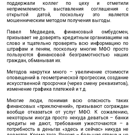
поддержали коллег по цеху и отметили
неприемлемость выставления соглашения с
открытой датой, поскольку это является
мошенническим методом получения выгоды.
Павел Медведев, финансовый омбудсмен,
призывает не доверять кредитным организациям на
слово и тщательно проверять всю информацию по
штрафам и пеням, поскольку многие МФО просто
пользуются финансовой безграмотностью наших
граждан, обманывая их.
Методов накрутки много – увеличение стоимости
оповещений в геометрической прогрессии, создание
искусственной просрочки (через смену реквизитов),
изменение графика платежей и т.д.
Многие люди, понимая всю опасность таких
финансовых «приключений», призывают сограждан
вообще отказаться от услуг МФО. К сожалению,
некоторым иногда просто некуда деваться – банки
кредиты не дают, требования ужесточаются – а
потребность в деньгах «здесь и сейчас» никуда не
девается. Кроме того, Россия – большая страна и не