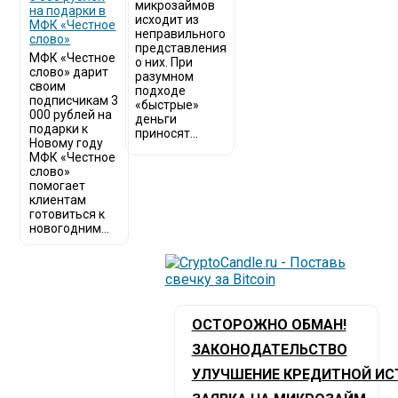
микрозаймов
на подарки в
исходит из
МФК «Честное
неправильного
слово»
представления
МФК «Честное
о них. При
слово» дарит
разумном
своим
подходе
подписчикам 3
«быстрые»
000 рублей на
деньги
подарки к
приносят...
Новому году
МФК «Честное
слово»
помогает
клиентам
готовиться к
новогодним...
ОСТОРОЖНО ОБМАН!
ЗАКОНОДАТЕЛЬСТВО
УЛУЧШЕНИЕ КРЕДИТНОЙ ИС