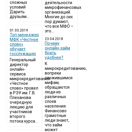
сложных
деятельности
условий
микрофинансовых
Дарить
организаций.
друзьям...
Многие до сих
пор думают,
что все МФО –
01.03.2019
это...
Топ-менеджер
23.04.2018
МФК «Честное
Почему
слово»
онлайн-займ
обучает
брать
госслужащих
удобнее?
Генеральный
К
директор
микрокредитованию,
онлайн-
вопреки
сервиса
сложившимся
микрокредитования
мифам,
«Честное
обращаются
слово» провел
люди из
в РЭУ им. Г.В.
различных
Плеханова
слоев
очередную
населения.
лекцию для
Финансово
участников
грамотные
второго
люди знают,
потока курса...
что займ
может