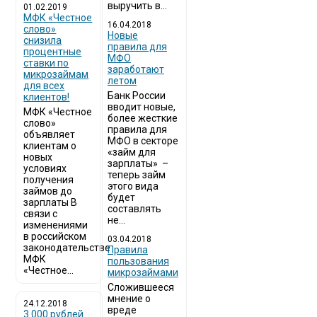
выручить в...
01.02.2019
МФК «Честное
16.04.2018
слово»
Новые
снизила
правила для
процентные
МФО
ставки по
заработают
микрозаймам
летом
для всех
Банк России
клиентов!
вводит новые,
МФК «Честное
более жесткие
слово»
правила для
объявляет
МФО в секторе
клиентам о
«займ для
новых
зарплаты» –
условиях
теперь займ
получения
этого вида
займов до
будет
зарплаты В
составлять
связи с
не...
изменениями
в российском
03.04.2018
законодательстве
​Правила
МФК
пользования
«Честное...
микрозаймами
Сложившееся
мнение о
24.12.2018
вреде
3 000 рублей