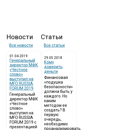
Новости
Статьи
Все новости
Все статьи
01.04.2019
29.05.2018
Генеральный
Кому
директор МФК
доверить
«Честное
деньги
слово»
Финансовая
выступил на
«подушка
MFO RUSSIA
безопасности»
FORUM 2019
должна быть у
Генеральный
каждого. Но
директор МФК
каким
«Честное
методом ее
слово»
создать? В
выступил на
первую
MFO RUSSIA
очередь,
FORUM 2019 с
необходимо
презентацией
проанализировать