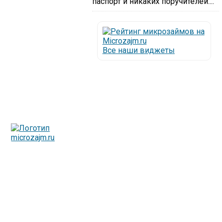
паспорт и никаких поручителей....
Все наши виджеты
Люди все чаще начинают обращаться за услугами в
МФО - Микрофинансовые организации, которые
специализируются на выдаче микрокредитов или как
их еще называют микрозаймы.
Так как наблюдается тенденция роста подобных
обращений, то МФО становится все больше с
каждым днем, как говорится, спрос рождает
предложение. Наш сайт создан для помощи
заемщику в выборе честной МФО.
Мы надеемся, что наш непредвзятый онлайн рейтинг
МФО поможет оградить заемщика от мошенников,
скрытых комиссий и просто нечестных
микрофинансовых организаций.
Сайт microzajm.ru является независимым онлайн