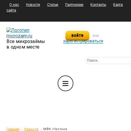
О нас
Новости
Статьи
Партнерам
Контакты
Карта
сайта
войти
или
Все микрозаймы
зарегистрироваться
в одном месте
Главная
→
Новости
→
МФК «Честное