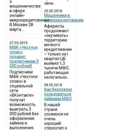
о
свои...
мошенничестве
в сфере
25.05.2018
онлайн-
Мошенники в
микрокредитования
микрокредитовании
В Москве 28
Аферисты
марта...
продолжают
«окучивать»
территорию
27.03.2019
мелкого
МФК «Честное
кредитовании
слово»
– только за I
подарит
квартал ЦБ
подписчикам 3
выявил 1,3
000 рублей!
тысячи МФО,
Подписчики
работающих
МФК «Честное
нелегально...
слово» в
08.05.2018
социальной
Как безопасно
сети
пользоваться
«ВКонтакте»
займами МФО
получат
возможность
В нашей
выиграть 3
стране
000 рублей без
сложился не
оформления
очень
займов и
хороший
выполнения
стереотип о