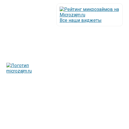
Все наши виджеты
Люди все чаще начинают обращаться за услугами в
МФО - Микрофинансовые организации, которые
специализируются на выдаче микрокредитов или как
их еще называют микрозаймы.
Так как наблюдается тенденция роста подобных
обращений, то МФО становится все больше с
каждым днем, как говорится, спрос рождает
предложение. Наш сайт создан для помощи
заемщику в выборе честной МФО.
Мы надеемся, что наш непредвзятый онлайн рейтинг
МФО поможет оградить заемщика от мошенников,
скрытых комиссий и просто нечестных
микрофинансовых организаций.
Сайт microzajm.ru является независимым онлайн
рейтингом МФО вместе с новостями из мира
микрокредитования, а также с полезной и довольно