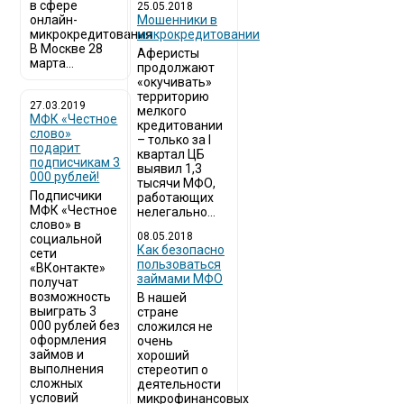
в сфере
25.05.2018
онлайн-
Мошенники в
микрокредитования
микрокредитовании
В Москве 28
Аферисты
марта...
продолжают
«окучивать»
территорию
27.03.2019
мелкого
МФК «Честное
кредитовании
слово»
– только за I
подарит
квартал ЦБ
подписчикам 3
выявил 1,3
000 рублей!
тысячи МФО,
Подписчики
работающих
МФК «Честное
нелегально...
слово» в
08.05.2018
социальной
Как безопасно
сети
пользоваться
«ВКонтакте»
займами МФО
получат
возможность
В нашей
выиграть 3
стране
000 рублей без
сложился не
оформления
очень
займов и
хороший
выполнения
стереотип о
сложных
деятельности
условий
микрофинансовых