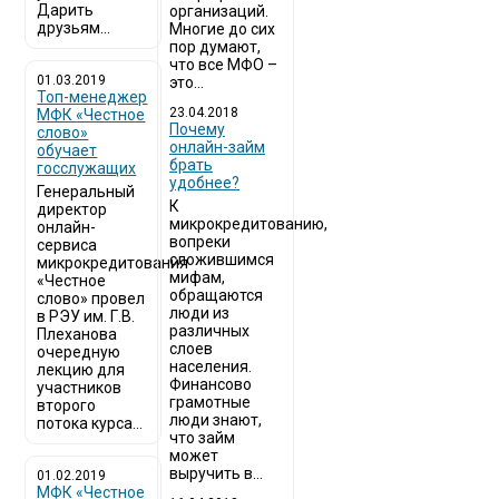
Дарить
организаций.
друзьям...
Многие до сих
пор думают,
что все МФО –
01.03.2019
это...
Топ-менеджер
23.04.2018
МФК «Честное
Почему
слово»
онлайн-займ
обучает
брать
госслужащих
удобнее?
Генеральный
К
директор
микрокредитованию,
онлайн-
вопреки
сервиса
сложившимся
микрокредитования
мифам,
«Честное
обращаются
слово» провел
люди из
в РЭУ им. Г.В.
различных
Плеханова
слоев
очередную
населения.
лекцию для
Финансово
участников
грамотные
второго
люди знают,
потока курса...
что займ
может
выручить в...
01.02.2019
МФК «Честное