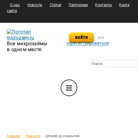
О нас
Новости
Статьи
Партнерам
Контакты
Карта
сайта
войти
или
Все микрозаймы
зарегистрироваться
в одном месте
Главная
→
Новости
→
Штраф за сокрытие