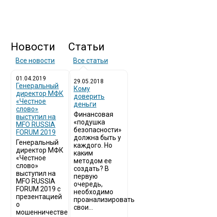
Новости
Статьи
Все новости
Все статьи
01.04.2019
29.05.2018
Генеральный
Кому
директор МФК
доверить
«Честное
деньги
слово»
Финансовая
выступил на
«подушка
MFO RUSSIA
безопасности»
FORUM 2019
должна быть у
Генеральный
каждого. Но
директор МФК
каким
«Честное
методом ее
слово»
создать? В
выступил на
первую
MFO RUSSIA
очередь,
FORUM 2019 с
необходимо
презентацией
проанализировать
о
свои...
мошенничестве