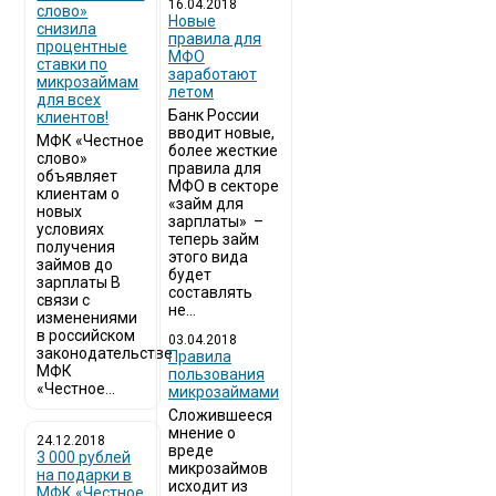
16.04.2018
слово»
Новые
снизила
правила для
процентные
МФО
ставки по
заработают
микрозаймам
летом
для всех
Банк России
клиентов!
вводит новые,
МФК «Честное
более жесткие
слово»
правила для
объявляет
МФО в секторе
клиентам о
«займ для
новых
зарплаты» –
условиях
теперь займ
получения
этого вида
займов до
будет
зарплаты В
составлять
связи с
не...
изменениями
в российском
03.04.2018
законодательстве
​Правила
МФК
пользования
«Честное...
микрозаймами
Сложившееся
мнение о
24.12.2018
вреде
3 000 рублей
микрозаймов
на подарки в
исходит из
МФК «Честное