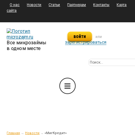
О нас
Новости
Статьи
Партнерам
Контакты
Карта
сайта
войти
или
Все микрозаймы
зарегистрироваться
в одном месте
Главная
→
Новости
→
«МигКредит»