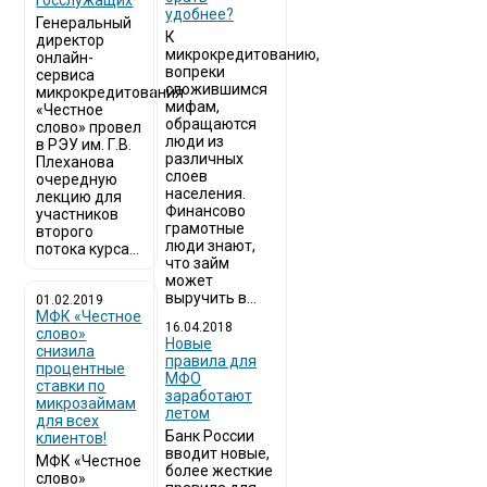
госслужащих
удобнее?
Генеральный
К
директор
микрокредитованию,
онлайн-
вопреки
сервиса
сложившимся
микрокредитования
мифам,
«Честное
обращаются
слово» провел
люди из
в РЭУ им. Г.В.
различных
Плеханова
слоев
очередную
населения.
лекцию для
Финансово
участников
грамотные
второго
люди знают,
потока курса...
что займ
может
выручить в...
01.02.2019
МФК «Честное
16.04.2018
слово»
Новые
снизила
правила для
процентные
МФО
ставки по
заработают
микрозаймам
летом
для всех
Банк России
клиентов!
вводит новые,
МФК «Честное
более жесткие
слово»