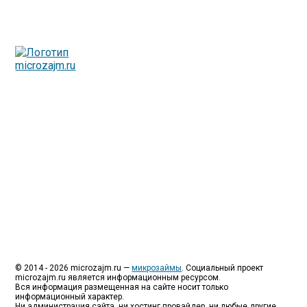
Люди все чаще начинают обращаться за услугами в
МФО - Микрофинансовые организации, которые
специализируются на выдаче микрокредитов или как
их еще называют микрозаймы.
Так как наблюдается тенденция роста подобных
обращений, то МФО становится все больше с
каждым днем, как говорится, спрос рождает
предложение. Наш сайт создан для помощи
заемщику в выборе честной МФО.
Мы надеемся, что наш непредвзятый онлайн рейтинг
МФО поможет оградить заемщика от мошенников,
скрытых комиссий и просто нечестных
микрофинансовых организаций.
Сайт microzajm.ru является независимым онлайн
рейтингом МФО вместе с новостями из мира
микрокредитования, а также с полезной и довольно
интересной информацией для заемщика.
© 2014 - 2026 microzajm.ru —
микрозаймы
. Социальный проект
microzajm.ru является информационным ресурсом.
Вся информация размещенная на сайте носит только
информационный характер.
Ни администрация сайта, ни хостинг провайдер, ни любые другие