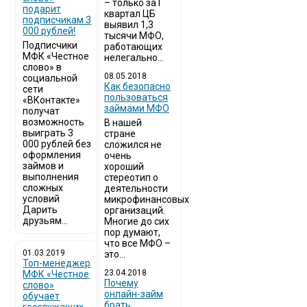
– только за I
подарит
квартал ЦБ
подписчикам 3
выявил 1,3
000 рублей!
тысячи МФО,
Подписчики
работающих
МФК «Честное
нелегально...
слово» в
08.05.2018
социальной
Как безопасно
сети
пользоваться
«ВКонтакте»
займами МФО
получат
возможность
В нашей
выиграть 3
стране
000 рублей без
сложился не
оформления
очень
займов и
хороший
выполнения
стереотип о
сложных
деятельности
условий
микрофинансовых
Дарить
организаций.
друзьям...
Многие до сих
пор думают,
что все МФО –
01.03.2019
это...
Топ-менеджер
23.04.2018
МФК «Честное
Почему
слово»
онлайн-займ
обучает
брать