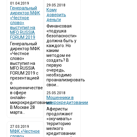
01.04.2019
29.05.2018
Генеральный
Кому
директор МФК
доверить
«Честное
деньги
слово»
Финансовая
выступил на
«подушка
MFO RUSSIA
безопасности»
FORUM 2019
должна быть у
Генеральный
каждого. Но
директор МФК
каким
«Честное
методом ее
слово»
создать? В
выступил на
первую
MFO RUSSIA
очередь,
FORUM 2019 с
необходимо
презентацией
проанализировать
о
свои...
мошенничестве
в сфере
25.05.2018
онлайн-
Мошенники в
микрокредитования
микрокредитовании
В Москве 28
Аферисты
марта...
продолжают
«окучивать»
территорию
27.03.2019
мелкого
МФК «Честное
кредитовании
слово»