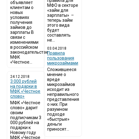
правила для
объявляет
МФО в секторе
клиентам о
«займ для
новых
зарплаты» –
условиях
теперь займ
получения
этого вида
займов до
будет
зарплаты В
составлять
связи с
не...
изменениями
в российском
03.04.2018
законодательстве
​Правила
МФК
пользования
«Честное...
микрозаймами
Сложившееся
мнение о
24.12.2018
вреде
3 000 рублей
микрозаймов
на подарки в
исходит из
МФК «Честное
неправильного
слово»
представления
МФК «Честное
о них. При
слово» дарит
разумном
своим
подходе
подписчикам 3
«быстрые»
000 рублей на
деньги
подарки к
приносят...
Новому году
МФК «Честное