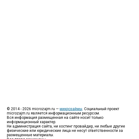
МФО - Микрофинансовые организации, которые
специализируются на выдаче микрокредитов или
как их еще называют микрозаймы.
Так как наблюдается тенденция роста подобных
обращений, то МФО становится все больше с
каждым днем, как говорится, спрос рождает
предложение. Наш сайт создан для помощи
заемщику в выборе честной МФО.
Мы надеемся, что наш непредвзятый онлайн
рейтинг МФО поможет оградить заемщика от
мошенников, скрытых комиссий и просто нечестных
микрофинансовых организаций.
Сайт microzajm.ru является независимым онлайн
рейтингом МФО вместе с новостями из мира
микрокредитования, а также с полезной и довольно
интересной информацией для заемщика.
© 2014 - 2026 microzajm.ru —
микрозаймы
. Социальный проект
microzajm.ru является информационным ресурсом.
Вся информация размещенная на сайте носит только
информационный характер.
Ни администрация сайта, ни хостинг провайдер, ни любые другие
физические или юридические лица не несут ответственности за
размещенные материалы.