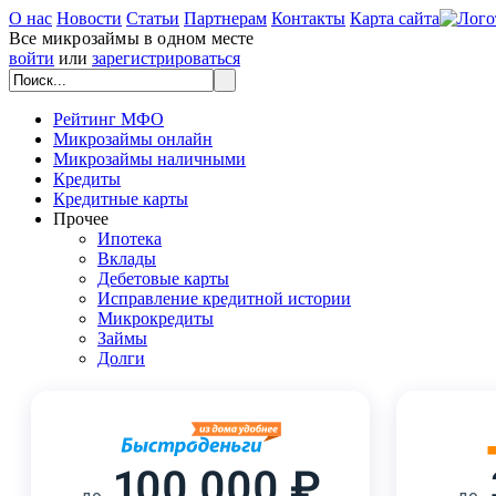
О нас
Новости
Статьи
Партнерам
Контакты
Карта сайта
Все микрозаймы в одном месте
войти
или
зарегистрироваться
Рейтинг МФО
Микрозаймы онлайн
Микрозаймы наличными
Кредиты
Кредитные карты
Прочее
Ипотека
Вклады
Дебетовые карты
Исправление кредитной истории
Микрокредиты
Займы
Долги
100 000 ₽