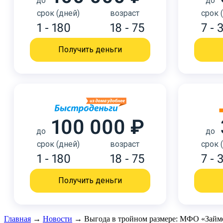
до
до
срок (дней)
возраст
срок 
1 - 180
18 - 75
7 - 
Получить деньги
100 000 ₽
до
до
срок (дней)
возраст
срок 
1 - 180
18 - 75
7 - 
Получить деньги
Главная
→
Новости
→
Выгода в тройном размере: МФО «Займе