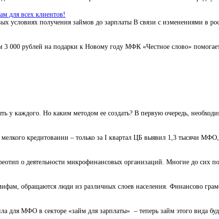
м для всех клиентов!
ых условиях получения займов до зарплаты В связи с изменениями в ро
3 000 рублей на подарки к Новому году МФК «Честное слово» помогает 
ь у каждого. Но каким методом ее создать? В первую очередь, необходи
елкого кредитовании – только за I квартал ЦБ выявил 1,3 тысячи МФО,
реотип о деятельности микрофинансовых организаций. Многие до сих пор
фам, обращаются люди из различных слоев населения. Финансово грамот
а для МФО в секторе «займ для зарплаты» – теперь займ этого вида буде