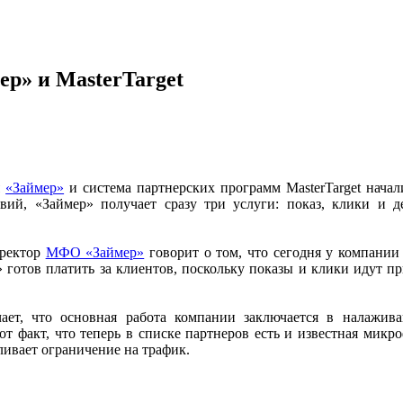
р» и MasterTarget
я
«Займер»
и система партнерских программ MasterTarget начал
твий, «Займер» получает сразу три услуги: показ, клики и д
иректор
МФО «Займер»
говорит о том, что сегодня у компании
 готов платить за клиентов, поскольку показы и клики идут пр
чает, что основная работа компании заключается в налажи
т факт, что теперь в списке партнеров есть и известная микро
ливает ограничение на трафик.